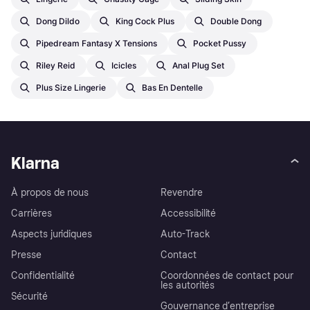
Dong Dildo
King Cock Plus
Double Dong
Pipedream Fantasy X Tensions
Pocket Pussy
Riley Reid
Icicles
Anal Plug Set
Plus Size Lingerie
Bas En Dentelle
Klarna
À propos de nous
Revendre
Carrières
Accessibilité
Aspects juridiques
Auto-Track
Presse
Contact
Confidentialité
Coordonnées de contact pour
les autorités
Sécurité
Gouvernance d’entreprise