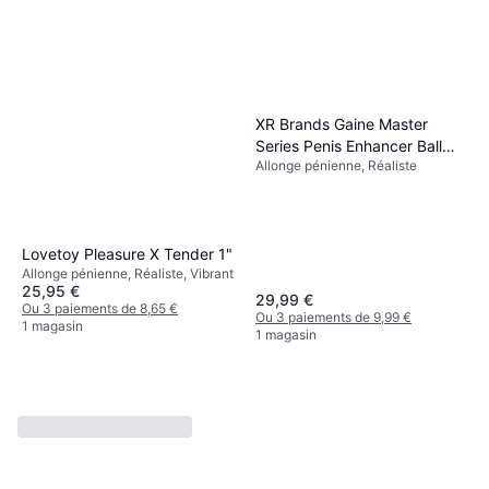
CalExotics Gaine Apollo
Extender Fumé
Allonge pénienne
15,38 €
Ou 3 paiements de 5,12 €
1 magasin
XR Brands Gaine Master
Series Penis Enhancer Ball
Allonge pénienne, Réaliste
Stretcher
Lovetoy Pleasure X Tender 1"
Allonge pénienne, Réaliste, Vibrant
25,95 €
29,99 €
Ou 3 paiements de 8,65 €
Ou 3 paiements de 9,99 €
1 magasin
1 magasin