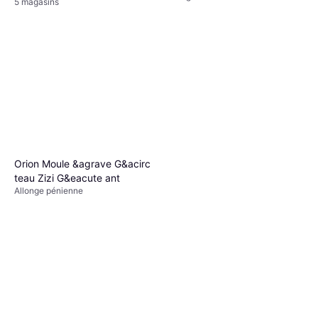
5 magasins
Orion Moule &agrave G&acirc
teau Zizi G&eacute ant
Allonge pénienne