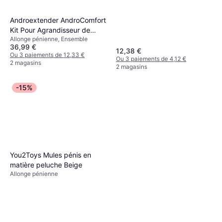
Androextender AndroComfort
Kit Pour Agrandisseur de
Allonge pénienne, Ensemble
Pénis
36,99 €
12,38 €
Ou 3 paiements de 12,33 €
Ou 3 paiements de 4,12 €
2 magasins
2 magasins
-15%
You2Toys Mules pénis en
matière peluche Beige
Allonge pénienne