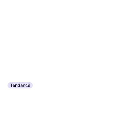
Tendance
CalExotics Gaine Futurotic
Penis Extender Marron
Allonge pénienne, Sans Phtalates
14,90 €