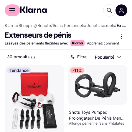
Acheter avec Klarna
Espace entreprises
Klarna
/
Shopping
/
Beauté
/
Soins Personnels
/
Jouets sexuels
/
Extenseurs de pénis
Extenseurs de pénis
Essayez des paiements flexibles avec
Apprenez comment
30 produits
Filtre
Popularité
Tendance
-11%
Shots Toys Pumped
Prolongateur De Pénis Men
Allonge pénienne, Sans Phtalates
Extenseur