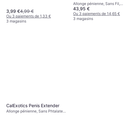
Allonge pénienne, Sans Fil,
43,95 €
Vibrant, Télécommandé
3,99 €
4,99 €
Ou 3 paiements de 14,65 €
Ou 3 paiements de 1,33 €
3 magasins
3 magasins
CalExotics Penis Extender
Allonge pénienne, Sans Phtalates,
Étanche