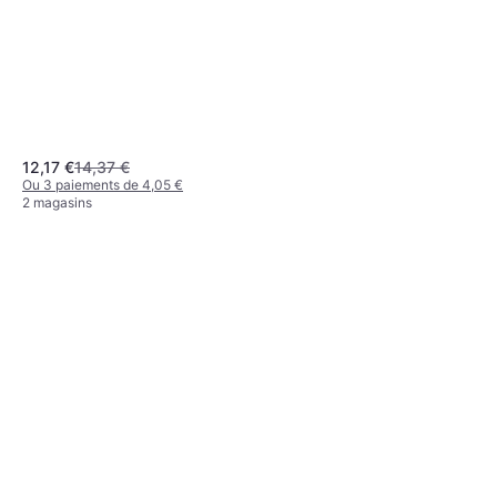
12,17 €
14,37 €
Ou 3 paiements de 4,05 €
2 magasins
CalExotics Adonis Extension
Allonge pénienne, Sans Phtalates
10,30 €
Ou 3 paiements de 3,43 €
3 magasins