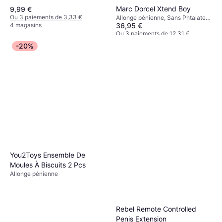
Marc Dorcel Xtend Boy
9,99 €
Ou 3 paiements de 3,33 €
Allonge pénienne, Sans Phtalates,
4 magasins
36,95 €
Étanche
Ou 3 paiements de 12,31 €
4 magasins
-20%
You2Toys Ensemble De
Moules À Biscuits 2 Pcs
Allonge pénienne
Rebel Remote Controlled
Penis Extension