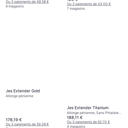
Ou 3 paiements de 48,58 €
Ou 3 paiements de 43,00 €
6 magasins
7 magasins
Jes Extender Gold
Allonge pénienne
Jes Extender Titanium
Allonge pénienne, Sans Phtalates,
188,11 €
Sans latex
178,19 €
Ou 3 paiements de 62,70 €
Ou 3 paiements de 59,39 €
4 magasins