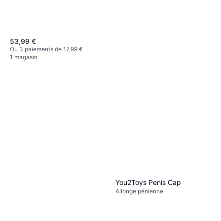
53,99 €
Ou 3 paiements de 17,99 €
1 magasin
Virile V7
Allonge pénienne, Réaliste, Très
32,99 €
Grand
Ou 3 paiements de 10,99 €
2 magasins
You2Toys Penis Cap
Allonge pénienne