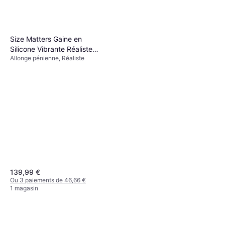
1 magasin
Size Matters Gaine en
Silicone Vibrante Réaliste
Allonge pénienne, Réaliste
pour Pénis Beige
Malesation Gaine à Pénis
Extender +10 cm
Allonge pénienne
36,90 €
Ou 3 paiements de 12,30 €
1 magasin
139,99 €
Ou 3 paiements de 46,66 €
1 magasin