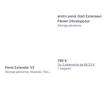
Ou 3 paiements de 4,96 €
2 magasins
andro penis Gold Extenseur
Pénien Développeur
Allonge pénienne
Seven Creations Lid'l Extra
Allonge pénienne, Sans Phtalates
15,95 €
Ou 3 paiements de 5,31 €
2 magasins
199 €
Ou 3 paiements de 66,33 €
Penis Extender V3
1 magasin
Allonge pénienne, Réaliste, Très
15,35 €
Grand
Ou 3 paiements de 5,11 €
1 magasin