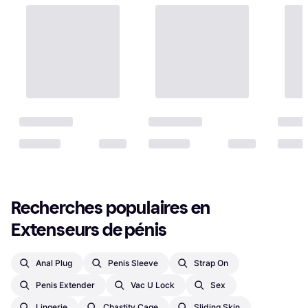
Recherches populaires en 
Extenseurs de pénis
Anal Plug
Penis Sleeve
Strap On
Penis Extender
Vac U Lock
Sex
Lingerie
Chastity Cage
Sliding Skin