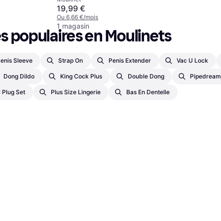
19,99 €
Ou 6,66 €/mois
1 magasin
 populaires en Moulinets
enis Sleeve
Strap On
Penis Extender
Vac U Lock
Dong Dildo
King Cock Plus
Double Dong
Pipedream 
 Plug Set
Plus Size Lingerie
Bas En Dentelle