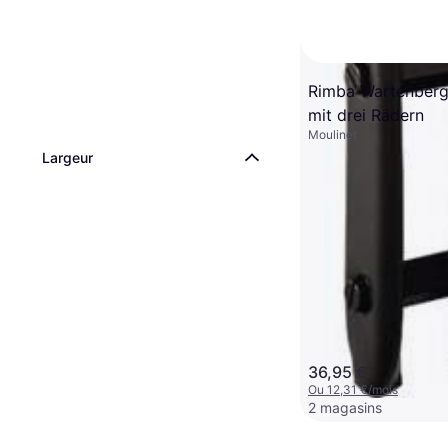
Rimba Wartenbergr
mit drei Rädern
Moulinet
Largeur
Fifty Shades of G
Roulette Darker A
Moulinet
17,90 €
Ou 5,96 €/mois
4 magasins
36,95 €
Ou 12,31 €/mois
2 magasins