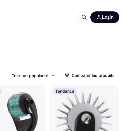
Login
lus d'informations
de bureau
u'est-ce que Klarna?
Comparer les produits
Trier par popularité
catégories
Tendance