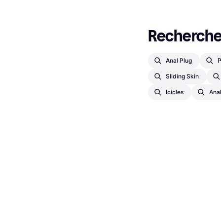
Recherches
Anal Plug
P
Sliding Skin
Icicles
Anal