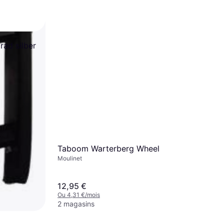
ad silber
rey
drenaline
Taboom Warterberg Wheel
Moulinet
12,95 €
Ou 4,31 €/mois
2 magasins