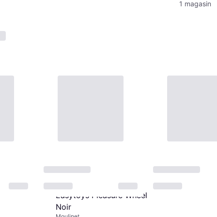
1 magasin
ElectraSt
Pinwheel
Moulinet, Élec
39,68 €
2 magasins
Easytoys Pleasure Wheel
Noir
Moulinet