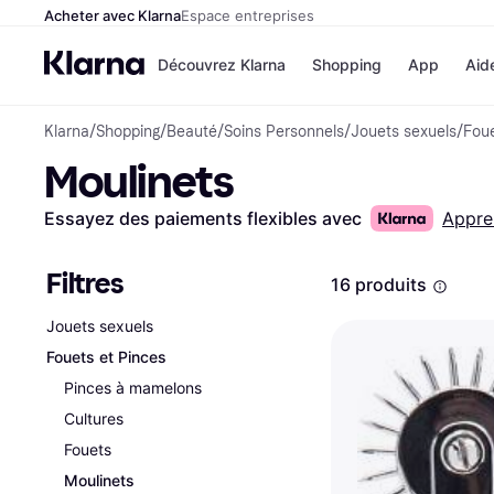
Acheter avec Klarna
Espace entreprises
Découvrez Klarna
Shopping
App
Aid
Klarna
/
Shopping
/
Beauté
/
Soins Personnels
/
Jouets sexuels
/
Foue
Options de paiem
Magasins
Moulinets
Toutes les options d
Cdiscoun
paiement
Airbnb
Payer maintenant
Booking.
Essayez des paiements flexibles avec
Appre
Paiement en 3 fois
Temu
Paiement à 30 jours
JD Sport
Klarna sur Apple Pa
Filtres
16 produits
Jouets sexuels
Voir tous les
Fouets et Pinces
Pinces à mamelons
Cultures
Fouets
Moulinets