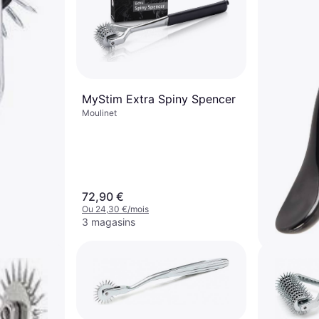
MyStim Extra Spiny Spencer
Moulinet
72,90 €
Ou 24,30 €/mois
3 magasins
Fetish Col
Pinwheel
Moulinet
14,90 €