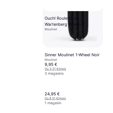
Ouch! Roulette de
Wartenberg Wheel of
Moulinet
Pleasure
Sinner Moulinet 1-Wheel Noir
Moulinet
9,95 €
Ou 3,31 €/mois
3 magasins
24,95 €
Ou 8,31 €/mois
1 magasin