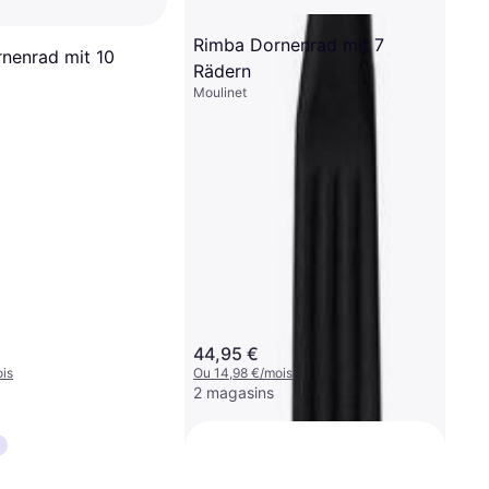
is
Rimba Dornenrad mit 7
nenrad mit 10
Rädern
Moulinet
44,95 €
is
Ou 14,98 €/mois
2 magasins