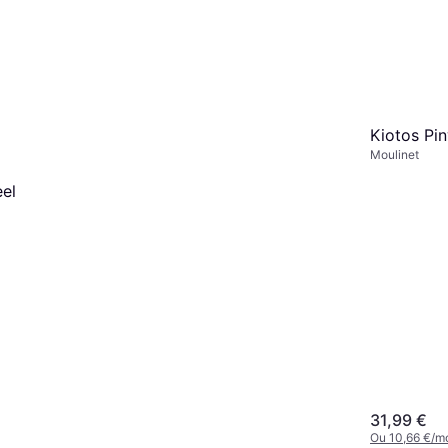
roschock
ion
Kiotos Pin
Moulinet
el
31,99 €
Ou 10,66 €/m