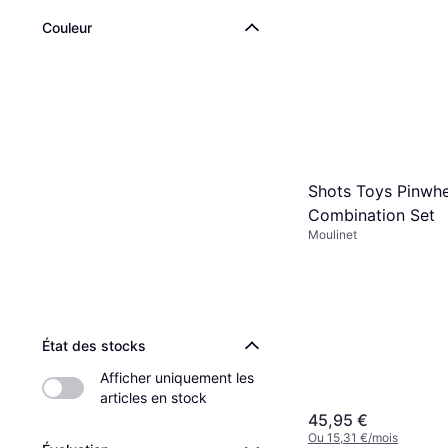
ElectraStim Elekt
Pinwheel Duo
Couleur
Moulinet, Électrostimulat
55,88 €
Ou 18,62 €/mois
2 magasins
Shots Toys Pinwhe
Combination Set
Moulinet
État des stocks
Afficher uniquement les 
articles en stock
45,95 €
Ou 15,31 €/mois