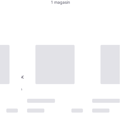
1 magasin
im Elektroschock
trostimulation