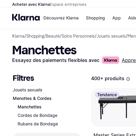
Acheter avec Klarna
Espace entreprises
Découvrez Klarna
Shopping
App
Aid
Klarna
/
Shopping
/
Beauté
/
Soins Personnels
/
Jouets sexuels
/
Men
Options de paiem
Magasins
Manchettes
Toutes les options d
Cdiscoun
paiement
Airbnb
Payer maintenant
Booking.
Essayez des paiements flexibles avec
Appre
Paiement en 3 fois
Temu
Paiement à 30 jours
JD Sport
Klarna sur Apple Pa
Filtres
400+ produits
Jouets sexuels
Voir tous les
Tendance
Menottes & Cordes
Manchettes
Cordes de Bondage
Rubans de Bondage
Master Series Ext