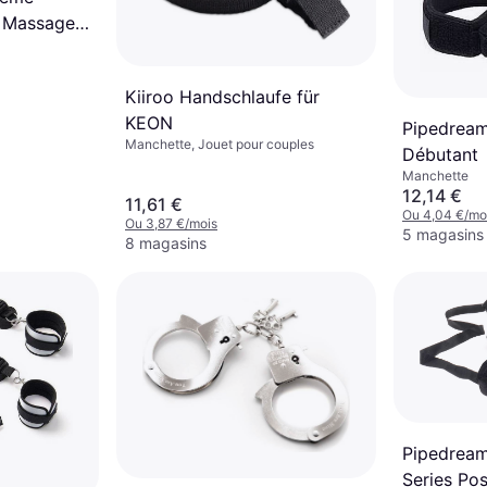
 Massage
Kiiroo Handschlaufe für
KEON
Pipedrea
Manchette, Jouet pour couples
Débutant
Manchette
12,14 €
11,61 €
Ou 4,04 €/mo
Ou 3,87 €/mois
5 magasins
8 magasins
Pipedream
Series Po