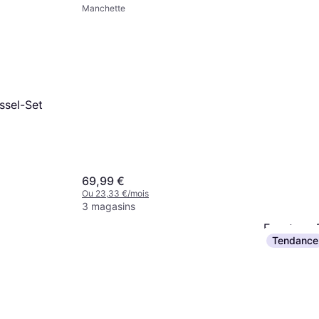
Manchette
ssel-Set
69,99 €
Ou 23,33 €/mois
3 magasins
Easytoys F
Tendance
Under Mat
Manchette
69,30 €
Ou 23,10 €/m
3 magasins