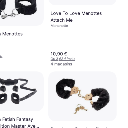
Love To Love Menottes
Attach Me
Manchette
m Menottes
10,90 €
is
Ou 3,63 €/mois
4 magasins
 Fetish Fantasy
sition Master Avec