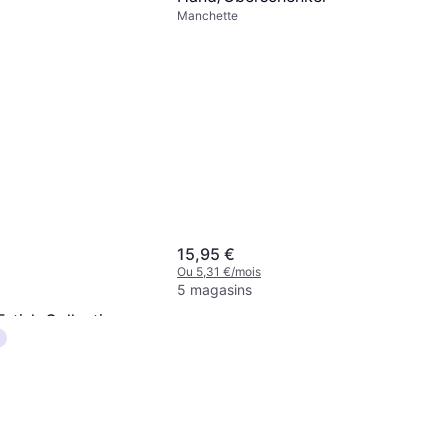
Manchette
15,95 €
Ou 5,31 €/mois
5 magasins
etish Collection
tress Restraint Set
ois