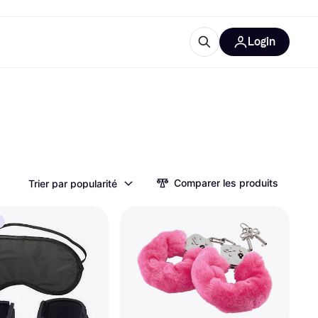
Login
lus d'informations
de bureau
u'est-ce que Klarna?
Comparer les produits
Trier par popularité
catégories