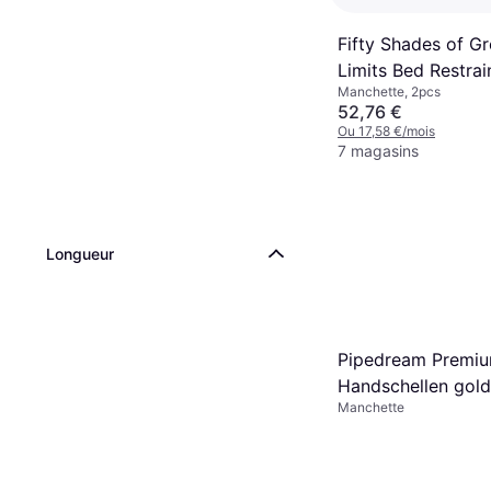
Fifty Shades of G
Limits Bed Restrai
Manchette, 2pcs
52,76 €
Ou 17,58 €/mois
7 magasins
Longueur
Pipedream Premi
Handschellen gold
Manchette