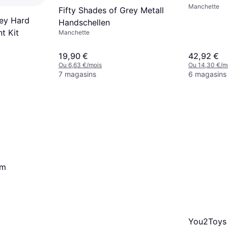
Manchette
Menottes 
Fifty Shades of Grey Metall
rey Hard
Handschellen
nt Kit
Manchette
19,90 €
42,92 €
Ou 6,63 €/mois
Ou 14,30 €/m
7 magasins
6 magasins
um
You2Toys 