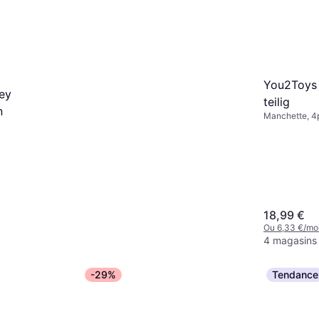
You2Toys 
rey
teilig
n
Manchette, 4
18,99 €
Ou 6,33 €/mo
4 magasins
Sportsheets Menottes en
-29%
Tendance
M&eacute tal
Manchette, Ensemble
15,90 €