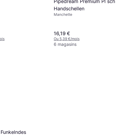
Pipedream Premium Pl sch
Noir
Handschellen
Manchette
16,19 €
ois
Ou 5,39 €/mois
6 magasins
Funkelndes