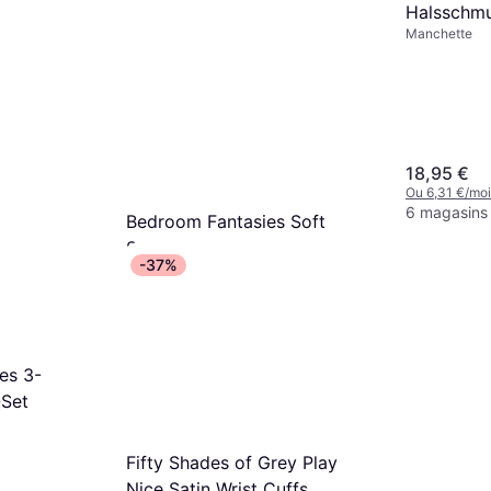
Halsschmu
Manchette
18,95 €
Ou 6,31 €/moi
6 magasins
Bedroom Fantasies Soft
Straps Menottes Bras Cou
-37%
Manchette
Noir
24,90 €
Ou 8,30 €/mois
6 magasins
es 3-
-Set
Fifty Shades of Grey Play
Nice Satin Wrist Cuffs