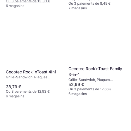
de Température, 750 W
Ou 3 paiements de 13,33 €
Ou 3 paiements de 8,49 €
6 magasins
7 magasins
Cecotec Rock'nToast Family
Cecotec Rock´nToast 4In1
3-in-1
Grille-Sandwich, Plaques
Grille-Sandwich, Plaques
Revêtues Antiadhésives, Plaque
52,99 €
Revêtues Antiadhésives, Plaque
38,79 €
Amovible, Lumière de
Amovible, Lumière de
Ou 3 paiements de 17,66 €
Température, 1000 W Acier
Ou 3 paiements de 12,93 €
Température, 1500 W
6 magasins
6 magasins