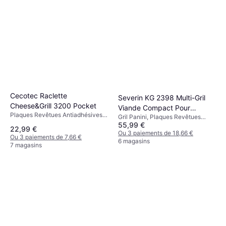
Cecotec Raclette
Severin KG 2398 Multi-Gril
Cheese&Grill 3200 Pocket
Viande Compact Pour
Plaques Revêtues Antiadhésives,
Gril Panini, Plaques Revêtues
Légumes 1800 W Noir/Inox
Lumière de Température, 320 W
55,99 €
Antiadhésives, Plaque Amovible,
22,99 €
Lumière de Température,
Ou 3 paiements de 18,66 €
Ou 3 paiements de 7,66 €
Thermostat Réglable, Bac à
6 magasins
7 magasins
Graisse, 1800 W