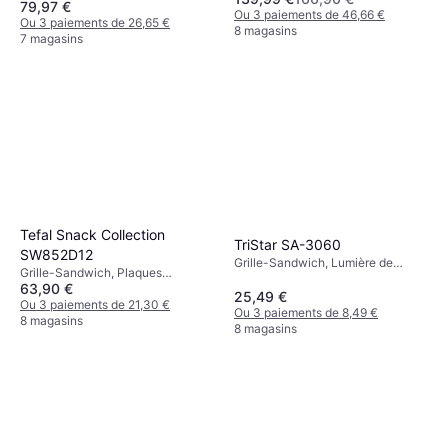
79,97 €
2000 W
Ou 3 paiements de 46,66 €
Ou 3 paiements de 26,65 €
8 magasins
7 magasins
Tefal Snack Collection
TriStar SA-3060
SW852D12
Grille-Sandwich, Lumière de
Grille-Sandwich, Plaques
Température, Toucher Frais,
63,90 €
Revêtues Antiadhésives, Lumière
Plaques Revêtues Antiadhésives,
25,49 €
de Température, Plaque Amovible,
Ou 3 paiements de 21,30 €
900 W
Ou 3 paiements de 8,49 €
700 W
8 magasins
8 magasins