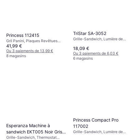
TriStar SA-3052
Princess 112415
Grille-Sandwich, Lumière de
Gril Panini, Plaques Revêtues
Température, Toucher Frais,
41,99 €
Antiadhésives, Plaque Amovible,
18,09 €
Plaques Revêtues Antiadhésives,
Lumière de Température,
Ou 3 paiements de 13,99 €
Ou 3 paiements de 6,03 €
750 W
Thermostat Réglable, Bac à
8 magasins
6 magasins
Graisse, Toucher Frais, 2000 W
Princess Compact Pro
Esperanza Machine à
117002
sandwich EKT005 Noir Gris
Grille-Sandwich, Lumière de
Température, Plaques Revêtues
Grille-Sandwich, Thermostat
700 W