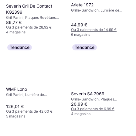
Ariete 1972
Severin Gril De Contact
Grille-Sandwich, Lumière de
KG2399
Température, Plaques Revêtues
Gril Panini, Plaques Revêtues
Antiadhésives, Plaque Amovible,
86,77 €
Antiadhésives, Plaque Amovible,
44,99 €
700 W
Thermostat Réglable, Lumière de
Ou 3 paiements de 28,92 €
Ou 3 paiements de 14,99 €
Température, 1800 W
4 magasins
6 magasins
Tendance
Tendance
WMF Lono
Severin SA 2969
Gril Panini, Lumière de
Grille-Sandwich, Plaques
Température, Plaques Revêtues
20,99 €
Revêtues Antiadhésives, Lumière
Antiadhésives, Plaque Amovible,
126,01 €
de Température, Thermostat
Ou 3 paiements de 6,99 €
Thermostat Réglable, 870 W Acier
Ou 3 paiements de 42,00 €
Réglable, 600 W
4 magasins
5 magasins