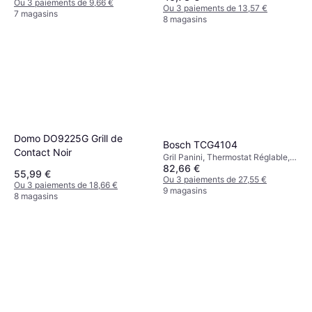
de Température, Plaque Amovible
Ou 3 paiements de 9,66 €
Ou 3 paiements de 13,57 €
7 magasins
8 magasins
Domo DO9225G Grill de
Bosch TCG4104
Contact Noir
Gril Panini, Thermostat Réglable,
82,66 €
Lumière de Température, Bac à
55,99 €
Graisse, Plaques Revêtues
Ou 3 paiements de 27,55 €
Ou 3 paiements de 18,66 €
Antiadhésives, Plaque Amovible,
9 magasins
8 magasins
2000 W Aluminium