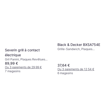
Black & Decker BXSA754E
Grille-Sandwich, Plaques
Severin grill à contact
Revêtues Antiadhésives, Plaque
électrique
Amovible, Lumière de
Gril Panini, Plaques Revêtues
Température, 750 W
89,99 €
Antiadhésives, Plaque Amovible,
37,64 €
Thermostat Réglable, Lumière de
Ou 3 paiements de 29,99 €
Ou 3 paiements de 12,54 €
Température, Bac à Graisse, 1800
7 magasins
6 magasins
W Téflon