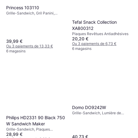
Princess 103110
Grille-Sandwich, Gril Panini,
Plaques Revêtues Antiadhésives,
Tefal Snack Collection
Lumière de Température, 2500 W
Aluminium
XA800312
Plaques Revêtues Antiadhésives
20,20 €
39,99 €
Ou 3 paiements de 6,73 €
Ou 3 paiements de 13,33 €
6 magasins
6 magasins
Domo DO9242W
Grille-Sandwich, Lumière de
Philips HD2331 90 Black 750
Température, Toucher Frais,
Plaques Revêtues Antiadhésives,
W Sandwich Maker
Plaque Amovible, 750 W
Grille-Sandwich, Plaques
28,99 €
Revêtues Antiadhésives, Lumière
40,73 €