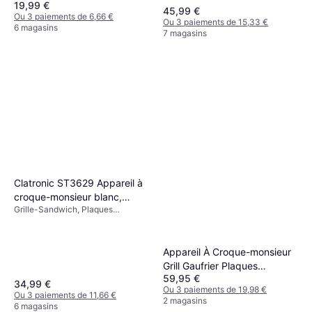
Antiadhésives, Plaque Amovible,
19,99 €
Réglable, Plaque Amovible,
45,99 €
700 W Acier
Lumière de Température, 700 W
Ou 3 paiements de 6,66 €
Ou 3 paiements de 15,33 €
6 magasins
7 magasins
Clatronic ST3629 Appareil à
croque-monsieur blanc,
Grille-Sandwich, Plaques
argent
Revêtues Antiadhésives, Lumière
de Température, 1200 W
Appareil À Croque-monsieur
Grill Gaufrier Plaques
59,95 €
Interchangeables Blanc
34,99 €
Ou 3 paiements de 19,98 €
Ou 3 paiements de 11,66 €
2 magasins
6 magasins