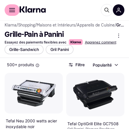
Acheter avec Klarna
Espace entreprises
Klarna
/
Shopping
/
Maisons et Intérieurs
/
Appareils de Cuisine
/
Grille-Pain à Panini
Grille-Pain à Panini
Essayez des paiements flexibles avec
Apprenez comment
Grille-Sandwich
Gril Panini
500+ produits
Filtre
Popularité
Tefal Neu 2000 watts acier
Tefal OptiGrill Elite GC7508
inoxydable noir
Gril Panini, Plaques Revêtues