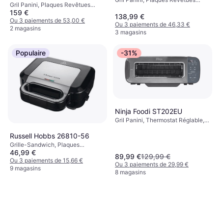
Gril Panini, Plaques Revêtues
Antiadhésives, Plaque Amovible,
159 €
Antiadhésives, Bac à Graisse,
Thermostat Réglable, Lumière de
138,99 €
Lumière de Température, 2000 W
Ou 3 paiements de 53,00 €
Température, Minuteur, Bac à
Ou 3 paiements de 46,33 €
2 magasins
Graisse, 2000 W Téflon
3 magasins
Populaire
-31%
Ninja Foodi ST202EU
Gril Panini, Thermostat Réglable,
Minuteur, 2400 W
Russell Hobbs 26810-56
Grille-Sandwich, Plaques
46,99 €
Revêtues Antiadhésives, Plaque
89,99 €
129,99 €
Amovible, Lumière de
Ou 3 paiements de 15,66 €
Ou 3 paiements de 29,99 €
Température, Toucher Frais, 1000
9 magasins
8 magasins
W