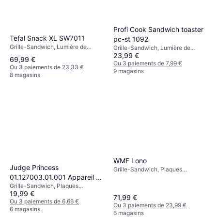
Profi Cook Sandwich toaster
Tefal Snack XL SW7011
pc-st 1092
Grille-Sandwich, Lumière de
Grille-Sandwich, Lumière de
Température, Plaques Revêtues
23,99 €
Température, Plaques Revêtues
69,99 €
Antiadhésives, Plaque Amovible,
Antiadhésives, 900 W Acier
Ou 3 paiements de 7,99 €
Ou 3 paiements de 23,33 €
850 W Acier
9 magasins
8 magasins
WMF Lono
Judge Princess
Grille-Sandwich, Plaques
01.127003.01.001 Appareil à
Revêtues Antiadhésives, 800 W
Acier, Aluminium
Grille-Sandwich, Plaques
croque-monsieur
19,99 €
Revêtues Antiadhésives, Lumière
71,99 €
de Température, Plaque Amovible,
Ou 3 paiements de 6,66 €
Ou 3 paiements de 23,99 €
750 W
6 magasins
6 magasins