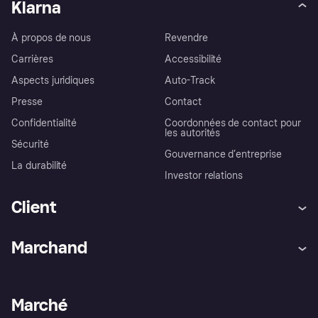
Klarna
À propos de nous
Revendre
Carrières
Accessibilité
Aspects juridiques
Auto-Track
Presse
Contact
Confidentialité
Coordonnées de contact pour
les autorités
Sécurité
Gouvernance d’entreprise
La durabilité
Investor relations
Client
Aide
Réclamations
Marchand
Login
Protection contre la fraude
Support Marchand
Portail développeurs
L'appli shopping de Klarna
Paramètres de confidentialité
Portail Marchand
Statut opérationnel
Marché
Explorez les magasins
Votre droit de rétractation