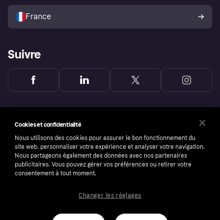
Vendre avec Klarna
Plateformes et partenaires
Politique de protection de
l’acheteur Klarna
France
Suivre
Cookies et confidentialité
Nous utilisons des cookies pour assurer le bon fonctionnement du
site web, personnaliser votre expérience et analyser votre navigation.
Nous partageons également des données avec nos partenaires
publicitaires. Vous pouvez gérer vos préférences ou retirer votre
consentement à tout moment.
Changer les réglages
Copyright © 2005-2026 Klarna Bank AB (publ). Headquarters: Stockholm, Sweden. All
rights reserved. Klarna Bank AB (publ). Sveavägen 46, 111 34 Stockholm. Organization
number: 556737-0431