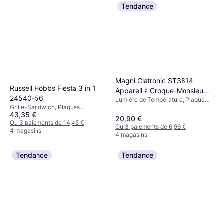
Tendance
Magni Clatronic ST3814
Russell Hobbs Fiesta 3 in 1
Appareil à Croque-Monsieur
24540-56
Lumière de Température, Plaques
Noir
Grille-Sandwich, Plaques
Revêtues Antiadhésives
43,35 €
Revêtues Antiadhésives, Plaque
20,90 €
Amovible, Lumière de
Ou 3 paiements de 14,45 €
Ou 3 paiements de 6,96 €
Température, 760 W
4 magasins
4 magasins
Tendance
Tendance