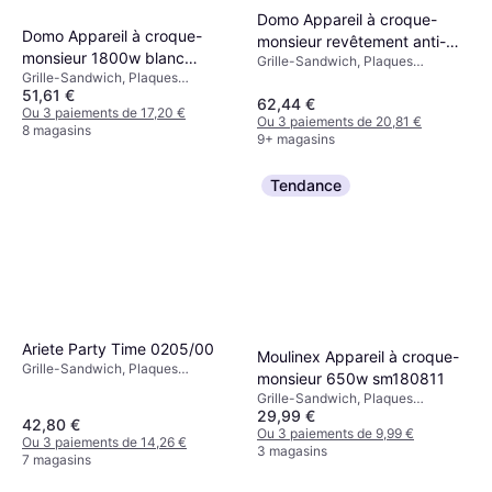
Domo Appareil à croque-
Domo Appareil à croque-
monsieur revêtement anti-
monsieur 1800w blanc
Grille-Sandwich, Plaques
adhésif blanc
Grille-Sandwich, Plaques
Revêtues Antiadhésives, Plaque
do9064c
51,61 €
Revêtues Antiadhésives, Lumière
Amovible, 1200 W
62,44 €
de Température, 1800 W
Ou 3 paiements de 17,20 €
Ou 3 paiements de 20,81 €
8 magasins
9+ magasins
Tendance
Ariete Party Time 0205/00
Moulinex Appareil à croque-
Grille-Sandwich, Plaques
monsieur 650w sm180811
Revêtues Antiadhésives, Plaque
Grille-Sandwich, Plaques
Amovible, 1200 W
29,99 €
Revêtues Antiadhésives, Lumière
42,80 €
de Température, 650 W
Ou 3 paiements de 9,99 €
Ou 3 paiements de 14,26 €
3 magasins
7 magasins