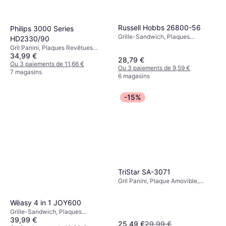
Russell Hobbs 26800-56
Philips 3000 Series
Grille-Sandwich, Plaques
HD2330/90
Revêtues Antiadhésives, Lumière
Gril Panini, Plaques Revêtues
de Température, 750 W
34,99 €
Antiadhésives, Lumière de
28,79 €
Température, 750 W
Ou 3 paiements de 11,66 €
Ou 3 paiements de 9,59 €
7 magasins
6 magasins
-15%
TriStar SA-3071
Gril Panini, Plaque Amovible,
Plaques Revêtues Antiadhésives,
750 W
Wëasy 4 in 1 JOY600
Grille-Sandwich, Plaques
39,99 €
Revêtues Antiadhésives, Lumière
25,49 €
29,99 €