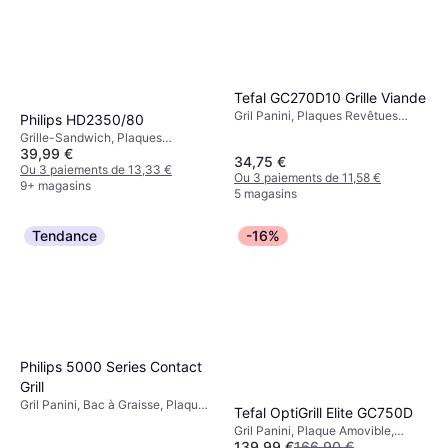
Tefal GC270D10 Grille Viande
Gril Panini, Plaques Revêtues
Philips HD2350/80
Antiadhésives, 1000 W
Grille-Sandwich, Plaques
39,99 €
Revêtues Antiadhésives, Plaque
34,75 €
Amovible, Lumière de
Ou 3 paiements de 13,33 €
Ou 3 paiements de 11,58 €
Température, 750 W
9+ magasins
5 magasins
Tendance
-16%
Philips 5000 Series Contact
Grill
Gril Panini, Bac à Graisse, Plaques
Tefal OptiGrill Elite GC750D
Revêtues Antiadhésives, 2200 W
Gril Panini, Plaque Amovible,
139,99 €
166,90 €
Thermostat Réglable, Minuteur,