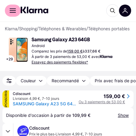
Acheter avec Klarna
Espace entreprises
Klarna
/
Shopping
/
Téléphones & Wearables
/
Téléphones portables
Samsung Galaxy A23 64GB
Android
Comparez les prix de
159,00 €
à
337,66 €
À partir de 3 paiements de 53,00 € avec
+
29
Essayez des paiements flexibles*
Couleur
Recommandé
Prix avec frais de po
SPONSORISÉ
Cdiscount
159,00 €
Livraison 4,99 €
,
7-10 jours
Ou 3 paiements de 53,00 €
SAMSUNG Galaxy A23 5G 64G Blanc
Disponible d'occasion à partir de 
109,99 €
Show
Cdiscount
·
Prix le plus bas
Livraison 4,99 €
,
7-10 jours