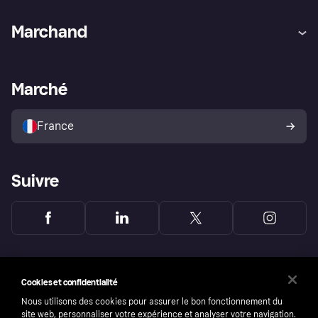
Aide
Réclamations
Marchand
Login
Protection contre la fraude
Support Marchand
Portail développeurs
L'appli shopping de Klarna
Paramètres de confidentialité
Portail Marchand
Statut opérationnel
Marché
Explorez les magasins
Votre droit de rétractation
Vendre avec Klarna
Plateformes et partenaires
Politique de protection de
l’acheteur Klarna
France
Suivre
Cookies et confidentialité
Nous utilisons des cookies pour assurer le bon fonctionnement du
site web, personnaliser votre expérience et analyser votre navigation.