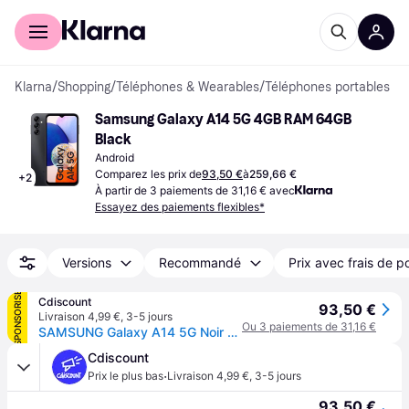
Acheter avec Klarna
Espace entreprises
Klarna
/
Shopping
/
Téléphones & Wearables
/
Téléphones portables
Samsung Galaxy A14 5G 4GB RAM 64GB 
Black
Android
Comparez les prix de
93,50 €
à
259,66 €
+
2
À partir de 3 paiements de 31,16 € avec
Essayez des paiements flexibles*
Versions
Recommandé
Prix avec frais de p
SPONSORISÉ
Cdiscount
93,50 €
Livraison 4,99 €
,
3-5 jours
Ou 3 paiements de 31,16 €
SAMSUNG Galaxy A14 5G Noir 64 Go
Cdiscount
·
Prix le plus bas
Livraison 4,99 €
,
3-5 jours
93,50 €