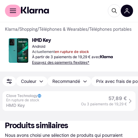
Acheter avec Klarna
Espace entreprises
Klarna
/
Shopping
/
Téléphones & Wearables
/
Téléphones portables
HMD Key
Android
Actuellement
en rupture de stock
À partir de 3 paiements de 19,29 € avec
Essayez des paiements flexibles*
Couleur
Recommandé
Prix avec frais de po
Clove Technology
57,89 €
En rupture de stock
Ou 3 paiements de 19,29 €
HMD Key
Produits similaires
Nous avons choisi une sélection de produits qui pourraient 