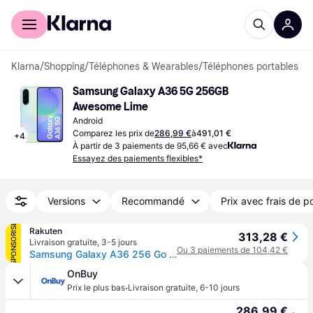
Acheter avec Klarna
Espace entreprises
Klarna
/
Shopping
/
Téléphones & Wearables
/
Téléphones portables
Samsung Galaxy A36 5G 256GB 
Awesome Lime
Android
Comparez les prix de
286,99 €
à
491,01 €
+
4
À partir de 3 paiements de 95,66 € avec
Essayez des paiements flexibles*
Versions
Recommandé
Prix avec frais de p
SPONSORISÉ
Rakuten
313,28 €
Livraison gratuite
,
3-5 jours
Ou 3 paiements de 104,42 €
Samsung Galaxy A36 256 Go Vert
OnBuy
·
Prix le plus bas
Livraison gratuite
,
6-10 jours
286,99 €