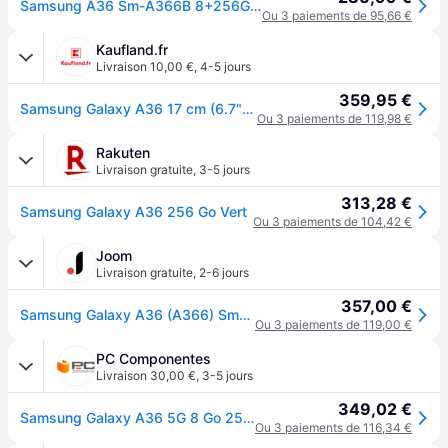
Samsung A36 Sm-A366B 8+256Gb Ds 5G Awesome Lime Oem
Ou 3 paiements de 95,66 €
Kaufland.fr
Livraison 10,00 €
,
4-5 jours
359,95 €
Samsung Galaxy A36 17 cm (6.7") Double SIM Android 15 5G USB Type-C 8 Go 256 Go 5000 mAh Citron vert
Ou 3 paiements de 119,98 €
Rakuten
Livraison gratuite
,
3-5 jours
313,28 €
Samsung Galaxy A36 256 Go Vert
Ou 3 paiements de 104,42 €
Joom
Livraison gratuite
,
2-6 jours
357,00 €
Samsung Galaxy A36 (A366) Smartphone 5G Ds. 8/256Go Citron Vert
Ou 3 paiements de 119,00 €
PC Componentes
Livraison 30,00 €
,
3-5 jours
349,02 €
Samsung Galaxy A36 5G 8 Go 256 Go Lime 6,7'' IP67
Ou 3 paiements de 116,34 €