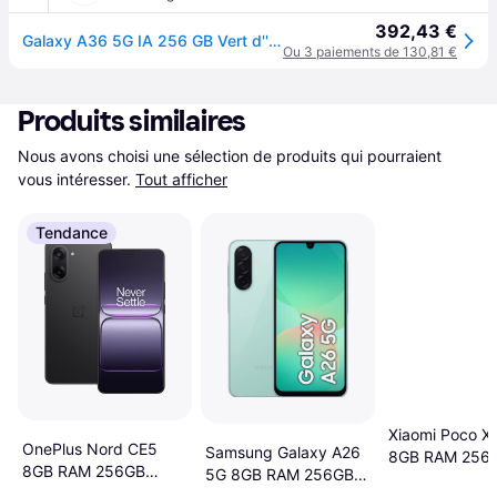
392,43 €
Galaxy A36 5G IA 256 GB Vert d''eau
Ou 3 paiements de 130,81 €
Produits similaires
Nous avons choisi une sélection de produits qui pourraient 
vous intéresser.
Tout afficher
Tendance
Xiaomi Poco X
OnePlus Nord CE5
Samsung Galaxy A26
8GB RAM 256
8GB RAM 256GB
5G 8GB RAM 256GB
Green
Black Infinity
Awesome Mint