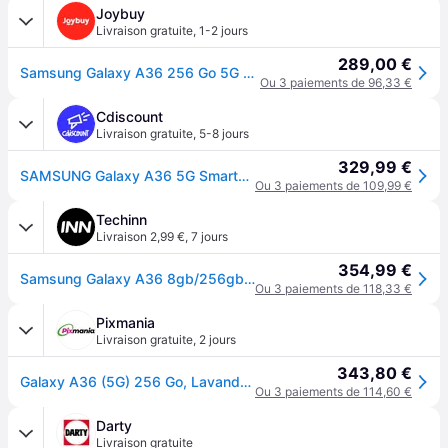
Joybuy
Livraison gratuite
,
1-2 jours
289,00 €
Samsung Galaxy A36 256 Go 5G Vert citron
Ou 3 paiements de 96,33 €
Cdiscount
Livraison gratuite
,
5-8 jours
329,99 €
SAMSUNG Galaxy A36 5G Smartphone 256 Go Lime - Vert
Ou 3 paiements de 109,99 €
Techinn
Livraison 2,99 €
,
7 jours
354,99 €
Samsung Galaxy A36 8gb/256gb 6.7´´ Vert
Ou 3 paiements de 118,33 €
Pixmania
Livraison gratuite
,
2 jours
343,80 €
Galaxy A36 (5G) 256 Go, Lavande - Neuf
Ou 3 paiements de 114,60 €
Darty
Livraison gratuite