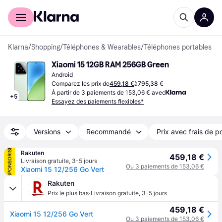
Acheter avec Klarna
Espace entreprises
Klarna
/
Shopping
/
Téléphones & Wearables
/
Téléphones portables
Xiaomi 15 12GB RAM 256GB Green
Android
Comparez les prix de
459,18 €
à
795,38 €
À partir de 3 paiements de 153,06 € avec
+
5
Essayez des paiements flexibles*
Versions
Recommandé
Prix avec frais de p
SPONSORISÉ
Rakuten
459,18 €
Livraison gratuite
,
3-5 jours
Ou 3 paiements de 153,06 €
Xiaomi 15 12/256 Go Vert
Rakuten
·
Prix le plus bas
Livraison gratuite
,
3-5 jours
459,18 €
Xiaomi 15 12/256 Go Vert
Ou 3 paiements de 153,06 €