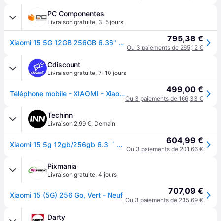
PC Componentes
Livraison gratuite
,
3-5 jours
795,38 €
Xiaomi 15 5G 12GB 256GB 6.36" Vert
Ou 3 paiements de 265,12 €
Cdiscount
Livraison gratuite
,
7-10 jours
499,00 €
Téléphone mobile - XIAOMI - Xiaomi 15 - 12 Go RAM - 256 Go - Vert - Snapdragon 8 Elite
Ou 3 paiements de 166,33 €
Techinn
Livraison 2,99 €
,
Demain
604,99 €
Xiaomi 15 5g 12gb/256gb 6.3´´ Vert
Ou 3 paiements de 201,66 €
Pixmania
Livraison gratuite
,
4 jours
707,09 €
Xiaomi 15 (5G) 256 Go, Vert - Neuf
Ou 3 paiements de 235,69 €
Darty