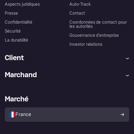
Aspects juridiques
Auto-Track
Presse
Contact
Confidentialité
Coordonnées de contact pour
les autorités
Sécurité
Gouvernance d’entreprise
La durabilité
Investor relations
Client
Aide
Réclamations
Marchand
Login
Protection contre la fraude
Support Marchand
Portail développeurs
L'appli shopping de Klarna
Paramètres de confidentialité
Portail Marchand
Statut opérationnel
Marché
Explorez les magasins
Votre droit de rétractation
Vendre avec Klarna
Plateformes et partenaires
Politique de protection de
l’acheteur Klarna
France