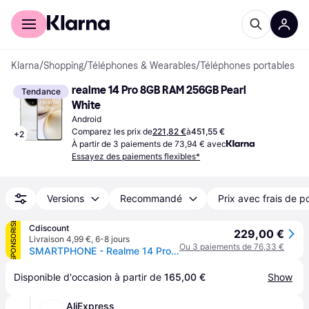
Acheter avec Klarna
Espace entreprises
Klarna
/
Shopping
/
Téléphones & Wearables
/
Téléphones portables
realme 14 Pro 8GB RAM 256GB Pearl 
Tendance
White
Android
Comparez les prix de
221,82 €
à
451,55 €
+
2
À partir de 3 paiements de 73,94 € avec
Essayez des paiements flexibles*
Versions
Recommandé
Prix avec frais de p
SPONSORISÉ
Cdiscount
229,00 €
Livraison 4,99 €
,
6-8 jours
Ou 3 paiements de 76,33 €
SMARTPHONE - Realme 14 Pro 5G Blanc 8Go Ram 256Go
Disponible d'occasion à partir de 
165,00 €
Show
AliExpress