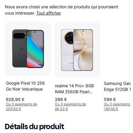
Nous avons choisi une sélection de produits qui pourraient 
vous intéresser.
Tout afficher
Google Pixel 10 256
Samsung Gala
realme 14 Pro+ 8GB
Go Noir Volcanique
Edge 512GB Ti
RAM 256GB Pearl
Jetblack
White
628,90 €
289 €
599 €
Ou 3 paiements de
Ou 3 paiements de
Ou 3 paiements 
209,63 €
96,33 €
199,66 €
Détails du produit