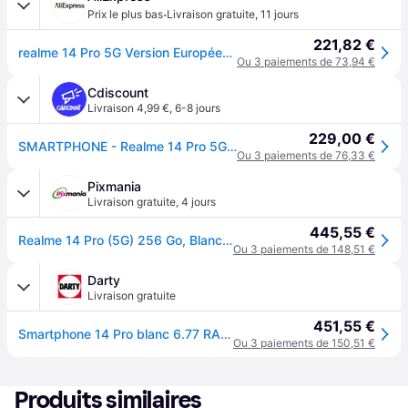
·
Prix le plus bas
Livraison gratuite
,
11 jours
221,82 €
realme 14 Pro 5G Version Européenne, Appareil Photo 50MP OIS, Processeur Dimensity 7300, Batterie 6000mAh, Écran Incurvé 120Hz, IP69 - Pearl White
Ou 3 paiements de 73,94 €
Cdiscount
Livraison 4,99 €
,
6-8 jours
229,00 €
SMARTPHONE - Realme 14 Pro 5G Blanc 8Go Ram 256Go
Ou 3 paiements de 76,33 €
Pixmania
Livraison gratuite
,
4 jours
445,55 €
Realme 14 Pro (5G) 256 Go, Blanc - Neuf
Ou 3 paiements de 148,51 €
Darty
Livraison gratuite
451,55 €
Smartphone 14 Pro blanc 6.77 RAM 8 Go stockage 256 Go
Ou 3 paiements de 150,51 €
Produits similaires