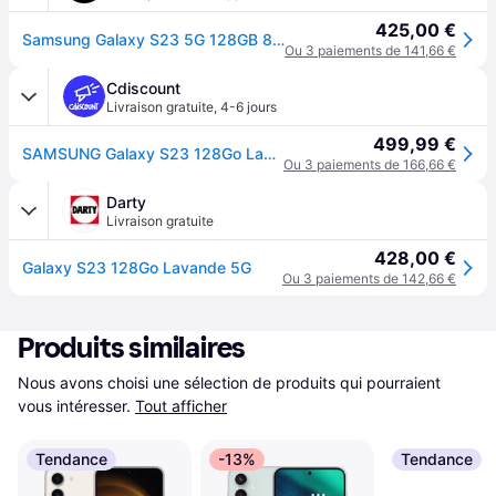
425,00 €
Samsung Galaxy S23 5G 128GB 8GB RAM 3.900mAh Akku Lavendel AI Handy Android Smartphone ohne Simlock ohne Branding
Ou 3 paiements de 141,66 €
Cdiscount
Livraison gratuite
,
4-6 jours
499,99 €
SAMSUNG Galaxy S23 128Go Lavande - Violet
Ou 3 paiements de 166,66 €
Darty
Livraison gratuite
428,00 €
Galaxy S23 128Go Lavande 5G
Ou 3 paiements de 142,66 €
Produits similaires
Nous avons choisi une sélection de produits qui pourraient 
vous intéresser.
Tout afficher
Tendance
-13%
Tendance