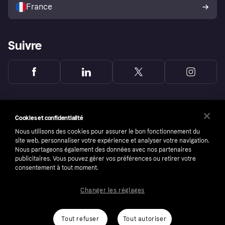
l’acheteur Klarna
France
Suivre
Cookies et confidentialité
Nous utilisons des cookies pour assurer le bon fonctionnement du
site web, personnaliser votre expérience et analyser votre navigation.
Nous partageons également des données avec nos partenaires
publicitaires. Vous pouvez gérer vos préférences ou retirer votre
consentement à tout moment.
Changer les réglages
Copyright © 2005-2026 Klarna Bank AB (publ). Headquarters: Stockholm, Sweden. All
rights reserved. Klarna Bank AB (publ). Sveavägen 46, 111 34 Stockholm. Organization
number: 556737-0431
Tout refuser
Tout autoriser