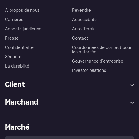
À propos de nous
Revendre
Carrières
Accessibilité
Aspects juridiques
Auto-Track
Presse
Contact
Confidentialité
Coordonnées de contact pour
les autorités
Sécurité
Gouvernance d’entreprise
La durabilité
Investor relations
Client
Aide
Réclamations
Marchand
Login
Protection contre la fraude
Support Marchand
Portail développeurs
L'appli shopping de Klarna
Paramètres de confidentialité
Portail Marchand
Statut opérationnel
Marché
Explorez les magasins
Votre droit de rétractation
Vendre avec Klarna
Plateformes et partenaires
Politique de protection de