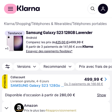
Acheter avec Klarna
Espace entreprises
Klarna
/
Shopping
/
Téléphones & Wearables
/
Téléphones portables
Samsung Galaxy S23 128GB Lavender
Tendance
Android
Comparez les prix de
425,00 €
à
499,99 €
À partir de 3 paiements de 141,66 € avec
+
1
Essayez des paiements flexibles*
Versions
Recommandé
Prix avec frais de p
SPONSORISÉ
Cdiscount
499,99 €
Livraison gratuite
,
4-6 jours
Ou 3 paiements de 166,66 €
SAMSUNG Galaxy S23 128Go Lavande - Violet
Disponible d'occasion à partir de 
280,00 €
Show
Amazon
·
Prix le plus bas
Réapprovisionnement