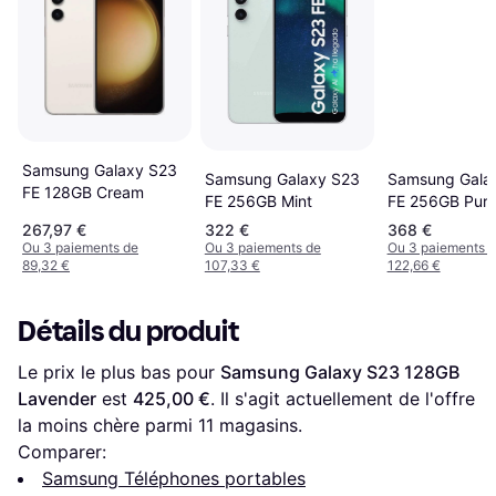
Samsung Galaxy S23
Samsung Galaxy S23
Samsung Gala
FE 128GB Cream
FE 256GB Mint
FE 256GB Purp
267,97 €
322 €
368 €
Ou 3 paiements de
Ou 3 paiements de
Ou 3 paiements 
89,32 €
107,33 €
122,66 €
Détails du produit
Le prix le plus bas pour 
Samsung Galaxy S23 128GB 
Lavender
 est 
425,00 €
. Il s'agit actuellement de l'offre 
la moins chère parmi 
11
 magasins.
Comparer:
Samsung Téléphones portables