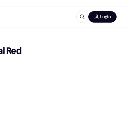
Login
lus d'informations
de bureau
u'est-ce que Klarna?
al Red
catégories