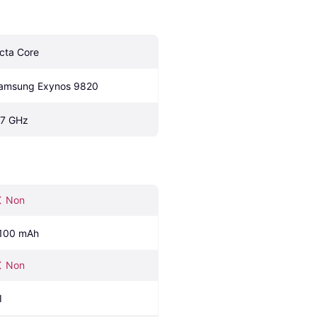
cta Core
amsung Exynos 9820
.7 GHz
Non
100 mAh
Non
I