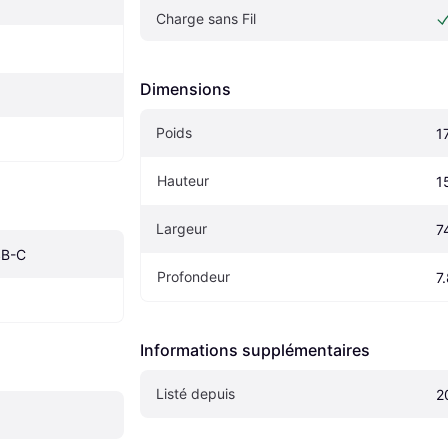
Charge sans Fil
Dimensions
Poids
1
Hauteur
1
Largeur
7
SB-C
Profondeur
7
Informations supplémentaires
Listé depuis
2