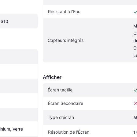
Résistant à l'Eau
 S10
M
C
Capteurs intégrés
d
G
L
Afficher
Écran tactile
Écran Secondaire
Type d'écran
A
nium, Verre
Résolution de l'Écran
1