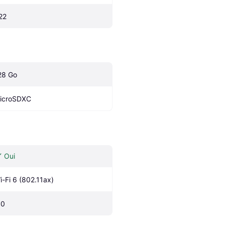
22
28 Go
icroSDXC
Oui
i-Fi 6 (802.11ax)
.0