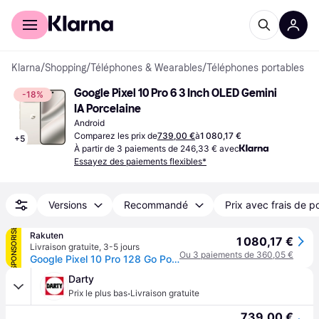
Acheter avec Klarna
Espace entreprises
Klarna
/
Shopping
/
Téléphones & Wearables
/
Téléphones portables
Google Pixel 10 Pro 6 3 Inch OLED Gemini 
-18%
IA Porcelaine
Android
Comparez les prix de
739,00 €
à
1 080,17 €
+
5
À partir de 3 paiements de 246,33 € avec
Essayez des paiements flexibles*
Versions
Recommandé
Prix avec frais de p
SPONSORISÉ
Rakuten
1 080,17 €
Livraison gratuite
,
3-5 jours
Ou 3 paiements de 360,05 €
Google Pixel 10 Pro 128 Go Porcelaine
Darty
·
Prix le plus bas
Livraison gratuite
739,00 €