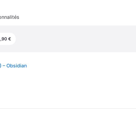
onnalités
,90 €
) – Obsidian