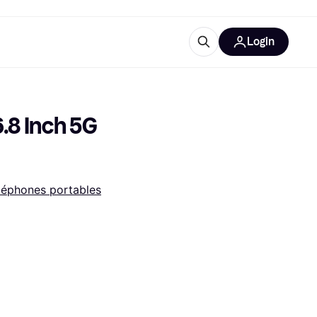
Login
Plus d'informations
de bureau
e
Qu'est-ce que Klarna?
.8 Inch 5G 
léphones portables
catégories