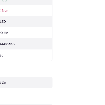
Oui
Non
LED
20 Hz
344x2992
86
6 Go