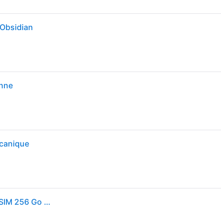
 Obsidian
enne
lcanique
Smartphone Google Pixel 10 Pro XL 6,8" 5G Double SIM 256 Go Noir Volcanique