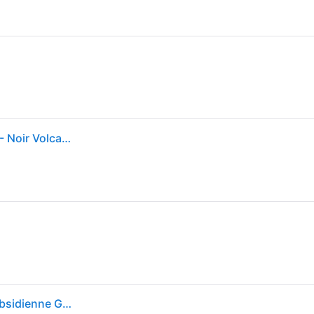
Pixel 10 Pro XL (5G) 256 Go, Noir volcanique - Neuf - Noir Volcanique
Google Pixel 10 Pro XL 5G 16 Go de RAM 256 Go - Obsidienne GA09602-GB