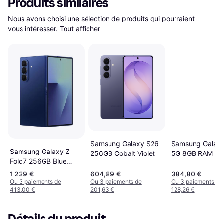
Produits similaires
Nous avons choisi une sélection de produits qui pourraient 
vous intéresser.
Tout afficher
Samsung Gala
Samsung Galaxy S26
Samsung Galaxy Z
5G 8GB RAM 
256GB Cobalt Violet
Fold7 256GB Blue
Awesome Gray
Shadow
1 239 €
604,89 €
384,80 €
Ou 3 paiements de
Ou 3 paiements de
Ou 3 paiements 
413,00 €
201,63 €
128,26 €
Détails du produit