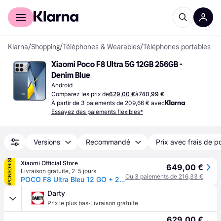
Acheter avec Klarna
Espace entreprises
Klarna
/
Shopping
/
Téléphones & Wearables
/
Téléphones portables
Xiaomi Poco F8 Ultra 5G 12GB 256GB - 
Denim Blue
Android
Comparez les prix de
629,00 €
à
740,99 €
À partir de 3 paiements de 209,66 € avec
Essayez des paiements flexibles*
Versions
Recommandé
Prix avec frais de p
SPONSORISÉ
Xiaomi Official Store
649,00 €
Livraison gratuite
,
2-5 jours
Ou 3 paiements de 216,33 €
POCO F8 Ultra Bleu 12 GO + 256 GO
Darty
·
Prix le plus bas
Livraison gratuite
629,00 €