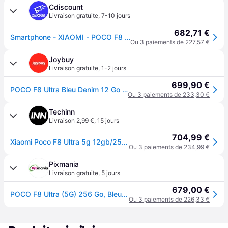
Cdiscount
Livraison gratuite
,
7-10 jours
682,71 €
Smartphone - XIAOMI - POCO F8 Ultra - 12 Go RAM - 256 Go - Écran AMOLED 69 120 Hz - Bleu
Ou 3 paiements de 227,57 €
Joybuy
Livraison gratuite
,
1-2 jours
699,90 €
POCO F8 Ultra Bleu Denim 12 Go de RAM 256 Go de ROM
Ou 3 paiements de 233,30 €
Techinn
Livraison 2,99 €
,
15 jours
704,99 €
Xiaomi Poco F8 Ultra 5g 12gb/256gb 6.9´´ Bleu
Ou 3 paiements de 234,99 €
Pixmania
Livraison gratuite
,
5 jours
679,00 €
POCO F8 Ultra (5G) 256 Go, Bleu - Neuf
Ou 3 paiements de 226,33 €