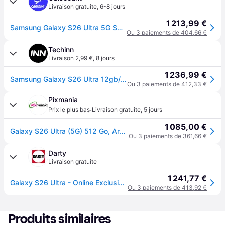
Livraison gratuite
,
6-8 jours
1 213,99 €
Samsung Galaxy S26 Ultra 5G SM-S948B 512GB 12GB RAM Silver Shadow Dual SIM Sbloccato
Ou 3 paiements de 404,66 €
Techinn
Livraison 2,99 €
,
8 jours
1 236,99 €
Samsung Galaxy S26 Ultra 12gb/512gb 6.9´´ Argenté One Size / EU Plug 220V
Ou 3 paiements de 412,33 €
Pixmania
·
Prix le plus bas
Livraison gratuite
,
5 jours
1 085,00 €
Galaxy S26 Ultra (5G) 512 Go, Argent - Neuf
Ou 3 paiements de 361,66 €
Darty
Livraison gratuite
1 241,77 €
Galaxy S26 Ultra - Online Exclusive - 5G smartphone - double SIM - RAM 12 Go / Mï¿½moire interne 512 Go - ï¿½cran OEL - 6.9" - 3120 x 1440 pixels (120
Ou 3 paiements de 413,92 €
Produits similaires