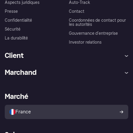
Aspects juridiques
Auto-Track
Presse
Contact
Confidentialité
Coordonnées de contact pour
les autorités
Sécurité
Gouvernance d’entreprise
La durabilité
Investor relations
Client
Aide
Réclamations
Marchand
Login
Protection contre la fraude
Support Marchand
Portail développeurs
L'appli shopping de Klarna
Paramètres de confidentialité
Portail Marchand
Statut opérationnel
Marché
Explorez les magasins
Votre droit de rétractation
Vendre avec Klarna
Plateformes et partenaires
Politique de protection de
l’acheteur Klarna
France