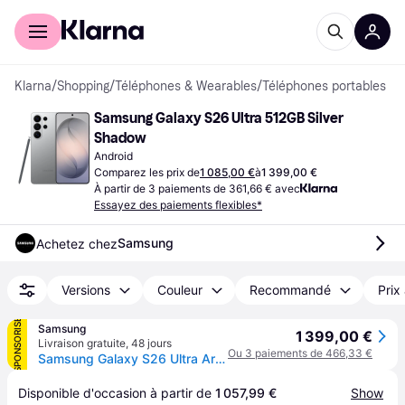
Acheter avec Klarna
Espace entreprises
Klarna
/
Shopping
/
Téléphones & Wearables
/
Téléphones portables
Samsung Galaxy S26 Ultra 512GB Silver 
Shadow
Android
Comparez les prix de
1 085,00 €
à
1 399,00 €
À partir de 3 paiements de 361,66 € avec
Essayez des paiements flexibles*
Samsung
Achetez chez
Versions
Couleur
Recommandé
Prix
SPONSORISÉ
Samsung
1 399,00 €
Livraison gratuite
,
48 jours
Ou 3 paiements de 466,33 €
Samsung Galaxy S26 Ultra Argent 512Go Smartphone IA
Disponible d'occasion à partir de 
1 057,99 €
Show