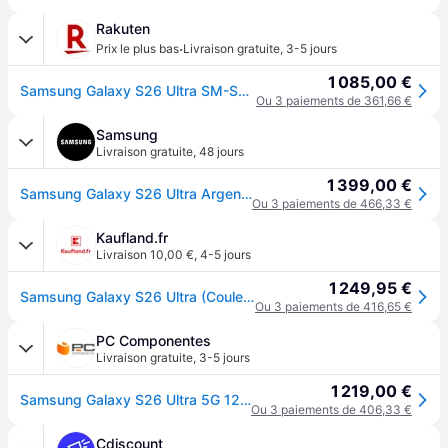
Rakuten
·
Prix le plus bas
Livraison gratuite
,
3-5 jours
1 085,00 €
Samsung Galaxy S26 Ultra SM-S948B/DS 6.9" Double SIM Android 16.0 5G USB Type-C 12 Go 512 Go 5000 mAh Argent
Ou 3 paiements de 361,66 €
Samsung
Livraison gratuite
,
48 jours
1 399,00 €
Samsung Galaxy S26 Ultra Argent 512Go Smartphone IA
Ou 3 paiements de 466,33 €
Kaufland.fr
Livraison 10,00 €
,
4-5 jours
1 249,95 €
Samsung Galaxy S26 Ultra (Couleurs Exclusives)
Ou 3 paiements de 416,65 €
PC Componentes
Livraison gratuite
,
3-5 jours
1 219,00 €
Samsung Galaxy S26 Ultra 5G 12GB 512GB 6.9" Argent Ombre
Ou 3 paiements de 406,33 €
Cdiscount