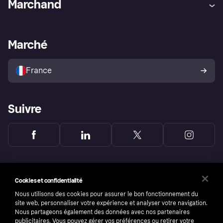
Marchand
Login
Protection contre la fraude
Support Marchand
Portail développeurs
L'appli shopping de Klarna
Paramètres de confidentialité
Portail Marchand
Statut opérationnel
Marché
Explorez les magasins
Votre droit de rétractation
Vendre avec Klarna
Plateformes et partenaires
Politique de protection de
l’acheteur Klarna
France
Suivre
Cookies et confidentialité
Nous utilisons des cookies pour assurer le bon fonctionnement du
site web, personnaliser votre expérience et analyser votre navigation.
Nous partageons également des données avec nos partenaires
publicitaires. Vous pouvez gérer vos préférences ou retirer votre