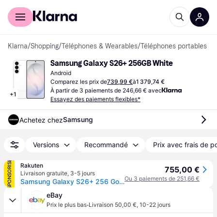
Acheter avec Klarna
Espace entreprises
Klarna
/
Shopping
/
Téléphones & Wearables
/
Téléphones portables
Samsung Galaxy S26+ 256GB White
Android
Comparez les prix de
739,99 €
à
1 379,74 €
À partir de 3 paiements de 246,66 € avec
+
1
Essayez des paiements flexibles*
Samsung
Achetez chez
Versions
Recommandé
Prix avec frais de p
SPONSORISÉ
Rakuten
755,00 €
Livraison gratuite
,
3-5 jours
Ou 3 paiements de 251,66 €
Samsung Galaxy S26+ 256 Go Blanc
eBay
·
Prix le plus bas
Livraison 50,00 €
,
10-22 jours