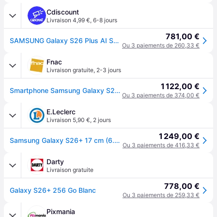
Cdiscount
Livraison 4,99 €
,
6-8 jours
781,00 €
SAMSUNG Galaxy S26 Plus AI Smartphone 256 Go Blanc
Ou 3 paiements de 260,33 €
Fnac
Livraison gratuite
,
2-3 jours
1 122,00 €
Smartphone Samsung Galaxy S26+ 6,7" 5G Nano SIM 256 Go Blanc
Ou 3 paiements de 374,00 €
E.Leclerc
Livraison 5,90 €
,
2 jours
1 249,00 €
Samsung Galaxy S26+ 17 cm (6.7") Double SIM Android 16.0 5G USB Type-C 12 Go 256 Go 4900 mAh Blanc
Ou 3 paiements de 416,33 €
Darty
Livraison gratuite
778,00 €
Galaxy S26+ 256 Go Blanc
Ou 3 paiements de 259,33 €
Pixmania