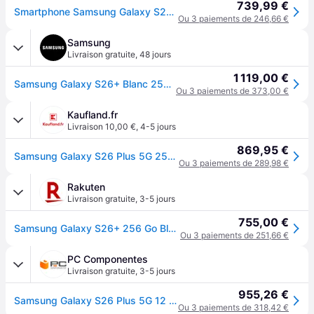
739,99 €
Smartphone Samsung Galaxy S26+ 5g 12+256 Go 6,7 Pouces Blanc Italie Neuf
Ou 3 paiements de 246,66 €
Samsung
Livraison gratuite
,
48 jours
1 119,00 €
Samsung Galaxy S26+ Blanc 256Go Smartphone IA
Ou 3 paiements de 373,00 €
Kaufland.fr
Livraison 10,00 €
,
4-5 jours
869,95 €
Samsung Galaxy S26 Plus 5G 256Go/12Go Double SIM Blanc
Ou 3 paiements de 289,98 €
Rakuten
Livraison gratuite
,
3-5 jours
755,00 €
Samsung Galaxy S26+ 256 Go Blanc
Ou 3 paiements de 251,66 €
PC Componentes
Livraison gratuite
,
3-5 jours
955,26 €
Samsung Galaxy S26 Plus 5G 12 Go 256 Go Écran 6,7" Blanc Version importée
Ou 3 paiements de 318,42 €