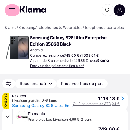
Acheter avec Klarna
Espace entreprises
Klarna
/
Shopping
/
Téléphones & Wearables
/
Téléphones portables
Samsung Galaxy S26 Ultra Enterprise 
Edition 256GB Black
Android
Comparez les prix de
749,60 €
à
1 609,61 €
À partir de 3 paiements de 249,86 € avec
Essayez des paiements flexibles*
Recommandé
Prix avec frais de port
SPONSORISÉ
Rakuten
1 119,13 €
Livraison gratuite
,
3-5 jours
Ou 3 paiements de 373,04 €
Samsung Galaxy S26 Ultra Enterprise Edition 256 Go Noir
Pixmania
·
Prix le plus bas
Livraison 4,99 €
,
2 jours
749,60 €