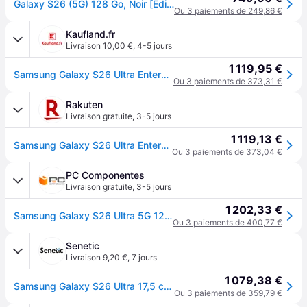
Galaxy S26 (5G) 128 Go, Noir [Edition Entreprise] - Neuf
Ou 3 paiements de 249,86 €
Kaufland.fr
Livraison 10,00 €
,
4-5 jours
1 119,95 €
Samsung Galaxy S26 Ultra Enterprise Edition Smartphone 256 Go 12 Go RAM 6,9" QHD+ 120 Hz Noir
Ou 3 paiements de 373,31 €
Rakuten
Livraison gratuite
,
3-5 jours
1 119,13 €
Samsung Galaxy S26 Ultra Enterprise Edition 256 Go Noir
Ou 3 paiements de 373,04 €
PC Componentes
Livraison gratuite
,
3-5 jours
1 202,33 €
Samsung Galaxy S26 Ultra 5G 12GB 6.9" 256GB Noir Quadruple caméra
Ou 3 paiements de 400,77 €
Senetic
Livraison 9,20 €
,
7 jours
1 079,38 €
Samsung Galaxy S26 Ultra 17,5 cm (6.9") Double SIM SM-S948BZKDEEB
Ou 3 paiements de 359,79 €