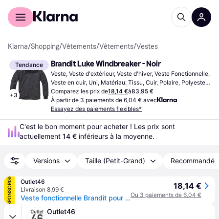
Acheter avec Klarna
Espace entreprises
Klarna
/
Shopping
/
Vêtements
/
Vêtements
/
Vestes
Brandit Luke Windbreaker - Noir
Tendance
Veste, Veste d'extérieur, Veste d'hiver, Veste Fonctionnelle, 
Veste en cuir, Uni, Matériau: Tissu, Cuir, Polaire, Polyester, 
Nylon, Polyamide, Imperméable, Déperlant, Coupe-vent, 
Comparez les prix de
18,14 €
à
83,95 €
+
3
Respirant, Capuche, Bretelles Réglables, Doublé
À partir de 3 paiements de 6,04 € avec
Essayez des paiements flexibles*
C'est le bon moment pour acheter ! Les prix sont 
actuellement 
14 €
 inférieurs à la moyenne.
Versions
Taille (Petit-Grand)
Recommandé
SPONSORISÉ
Outlet46
18,14 €
Livraison 8,99 €
Ou 3 paiements de 6,04 €
Veste fonctionnelle Brandit pour homme, noire, avec cordon de serrage et fermeture éclair.
Outlet46