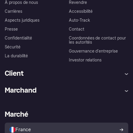
À propos de nous
Revendre
Carrières
Accessibilité
Aspects juridiques
Auto-Track
Presse
Contact
Confidentialité
Coordonnées de contact pour
les autorités
Sécurité
Gouvernance d’entreprise
La durabilité
Investor relations
Client
Aide
Réclamations
Marchand
Login
Protection contre la fraude
Support Marchand
Portail développeurs
L'appli shopping de Klarna
Paramètres de confidentialité
Portail Marchand
Statut opérationnel
Marché
Explorez les magasins
Votre droit de rétractation
Vendre avec Klarna
Plateformes et partenaires
Politique de protection de
l’acheteur Klarna
France