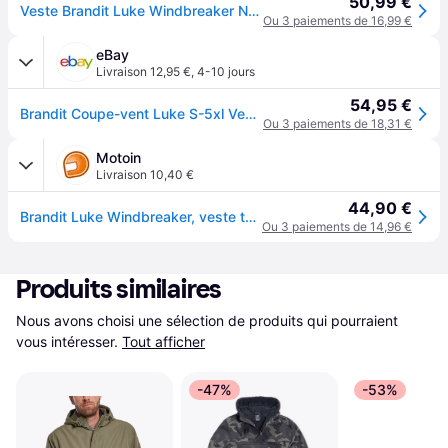
50,99 €
Veste Brandit Luke Windbreaker NoirXL
Ou 3 paiements de 16,99 €
eBay
Livraison 12,95 €
,
4-10 jours
54,95 €
Brandit Coupe-vent Luke S-5xl Veste ImpermÃ©able Hommes ExtÃ©rieur Veste Transfert
Ou 3 paiements de 18,31 €
Motoin
Livraison 10,40 €
44,90 €
Brandit Luke Windbreaker, veste textile , couleur: Noir , taille: XXL
Ou 3 paiements de 14,96 €
Produits similaires
Nous avons choisi une sélection de produits qui pourraient 
vous intéresser.
Tout afficher
-47%
-53%