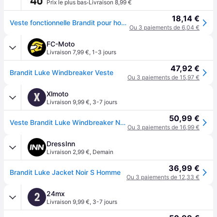
·
Prix le plus bas
Livraison 8,99 €
18,14 €
Veste fonctionnelle Brandit pour homme, noire, avec cordon de serrage et fermeture éclair.
Ou 3 paiements de 6,04 €
FC-Moto
Livraison 7,99 €
,
1-3 jours
47,92 €
Brandit Luke Windbreaker Veste
Ou 3 paiements de 15,97 €
Xlmoto
X
Livraison 9,99 €
,
3-7 jours
50,99 €
Veste Brandit Luke Windbreaker NoirXL
Ou 3 paiements de 16,99 €
DressInn
Livraison 2,99 €
,
Demain
36,99 €
Brandit Luke Jacket Noir S Homme
Ou 3 paiements de 12,33 €
24mx
2
Livraison 9,99 €
,
3-7 jours