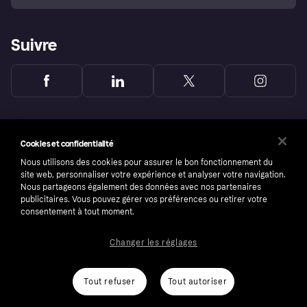
Suivre
Cookies et confidentialité
Nous utilisons des cookies pour assurer le bon fonctionnement du
site web, personnaliser votre expérience et analyser votre navigation.
Nous partageons également des données avec nos partenaires
publicitaires. Vous pouvez gérer vos préférences ou retirer votre
consentement à tout moment.
Changer les réglages
Copyright © 2005-2026 Klarna Bank AB (publ). Headquarters: Stockholm, Sweden. All
rights reserved. Klarna Bank AB (publ). Sveavägen 46, 111 34 Stockholm. Organization
number: 556737-0431
Tout refuser
Tout autoriser
Conditions
Cookies
Klarna.com