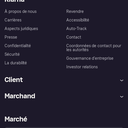
À propos de nous
Revendre
Carrières
Accessibilité
Aspects juridiques
Auto-Track
Presse
Contact
Confidentialité
Coordonnées de contact pour
les autorités
Sécurité
Gouvernance d’entreprise
La durabilité
Investor relations
Client
Aide
Réclamations
Marchand
Login
Protection contre la fraude
Support Marchand
Portail développeurs
L'appli shopping de Klarna
Paramètres de confidentialité
Portail Marchand
Statut opérationnel
Marché
Explorez les magasins
Votre droit de rétractation
Vendre avec Klarna
Plateformes et partenaires
Politique de protection de