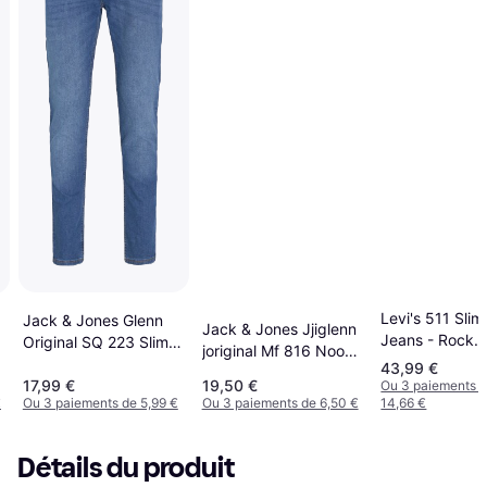
Levi's 511 Slim 
Jack & Jones Glenn
Jack & Jones Jjiglenn
Jeans - Rock
Original SQ 223 Slim
joriginal Mf 816 Noos
Cod/Blue
Fit Jeans - Blue/Blue
43,99 €
Slim Fit Jeans - Black
Denim
17,99 €
19,50 €
Ou 3 paiements 
€
Ou 3 paiements de 5,99 €
Ou 3 paiements de 6,50 €
14,66 €
Détails du produit