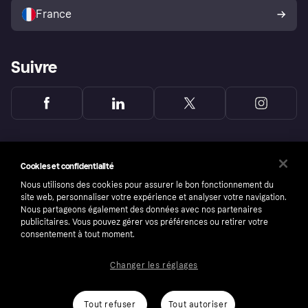
l’acheteur Klarna
France
Suivre
Cookies et confidentialité
Nous utilisons des cookies pour assurer le bon fonctionnement du
site web, personnaliser votre expérience et analyser votre navigation.
Nous partageons également des données avec nos partenaires
publicitaires. Vous pouvez gérer vos préférences ou retirer votre
consentement à tout moment.
Changer les réglages
Copyright © 2005-2026 Klarna Bank AB (publ). Headquarters: Stockholm, Sweden. All
rights reserved. Klarna Bank AB (publ). Sveavägen 46, 111 34 Stockholm. Organization
number: 556737-0431
Tout refuser
Tout autoriser