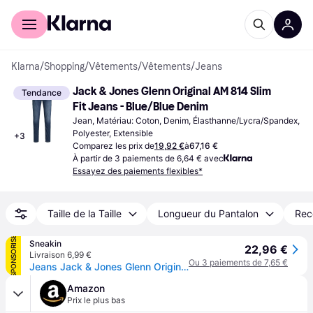
Acheter avec Klarna
Espace entreprises
Klarna
/
Shopping
/
Vêtements
/
Vêtements
/
Jeans
Jack & Jones Glenn Original AM 814 Slim 
Tendance
Fit Jeans - Blue/Blue Denim
Jean, Matériau: Coton, Denim, Élasthanne/Lycra/Spandex, 
Polyester, Extensible
+
3
Comparez les prix de
19,92 €
à
67,16 €
À partir de 3 paiements de 6,64 € avec
Essayez des paiements flexibles*
Taille de la Taille
Longueur du Pantalon
Re
SPONSORISÉ
Sneakin
22,96 €
Livraison 6,99 €
Ou 3 paiements de 7,65 €
Jeans Jack & Jones Glenn Original 814 - Bleu
Amazon
Prix le plus bas