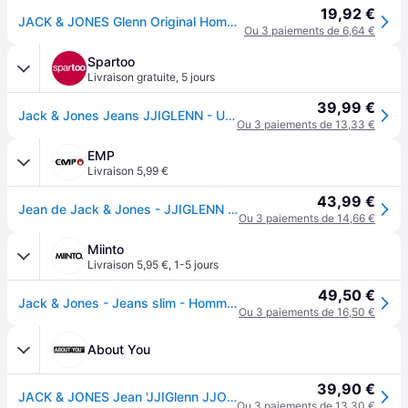
19,92 €
JACK & JONES Glenn Original Homme Jeans, Bleu, 28W / 30L
Ou 3 paiements de 6,64 €
Spartoo
Livraison gratuite
,
5 jours
39,99 €
Jack & Jones Jeans JJIGLENN - US 33 / 32
Ou 3 paiements de 13,33 €
EMP
Livraison 5,99 €
43,99 €
Jean de Jack & Jones - JJIGLENN JJORIGINAL CB 814 NOOS - W29L32 à W36L34 - pour Homme - bleu - W30L34
Ou 3 paiements de 14,66 €
Miinto
Livraison 5,95 €
,
1-5 jours
49,50 €
Jack & Jones - Jeans slim - Homme - Jeans - Bleu - Taille: W36 L32
Ou 3 paiements de 16,50 €
About You
39,90 €
JACK & JONES Jean 'JJIGlenn JJOriginal' bleu denim
Ou 3 paiements de 13,30 €