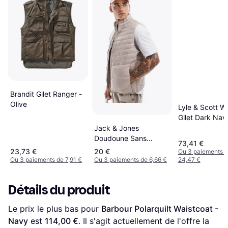
Brandit Gilet Ranger -
Olive
Lyle & Scott 
Gilet Dark Nav
Jack & Jones
Doudoune Sans
73,41 €
Manches
23,73 €
20 €
Ou 3 paiements 
Ou 3 paiements de 7,91 €
Ou 3 paiements de 6,66 €
24,47 €
Détails du produit
Le prix le plus bas pour 
Barbour Polarquilt Waistcoat - 
Navy
 est 
114,00 €
. Il s'agit actuellement de l'offre la 