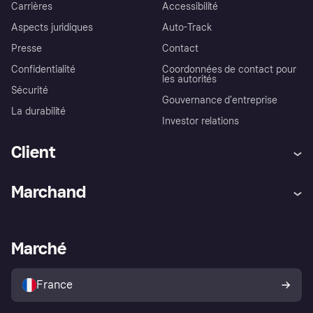
Carrières
Accessibilité
Aspects juridiques
Auto-Track
Presse
Contact
Confidentialité
Coordonnées de contact pour
les autorités
Sécurité
Gouvernance d’entreprise
La durabilité
Investor relations
Client
Aide
Réclamations
Marchand
Login
Protection contre la fraude
Support Marchand
Portail développeurs
L'appli shopping de Klarna
Paramètres de confidentialité
Portail Marchand
Statut opérationnel
Marché
Explorez les magasins
Votre droit de rétractation
Vendre avec Klarna
Plateformes et partenaires
Politique de protection de
l’acheteur Klarna
France