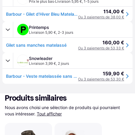
·
Prix le plus bas
Livraison 5,95 €
,
1-5 jours
114,00 €
Barbour - Gilet d'Hiver Bleu Matelassé Diamant - Homme - Vestes - Bleu - Taille: L
Ou 3 paiements de 38,00 €
Printemps
Livraison 5,90 €
,
2-3 jours
160,00 €
Gilet sans manches matelassé
Ou 3 paiements de 53,33 €
Snowleader
Livraison 3,99 €
,
2 jours
159,90 €
Barbour - Veste matelassée sans manches - Polarquilt Waistcoat/Zip-In Liner Navy pour Homme - Taille L
Ou 3 paiements de 53,30 €
Produits similaires
Nous avons choisi une sélection de produits qui pourraient 
vous intéresser.
Tout afficher