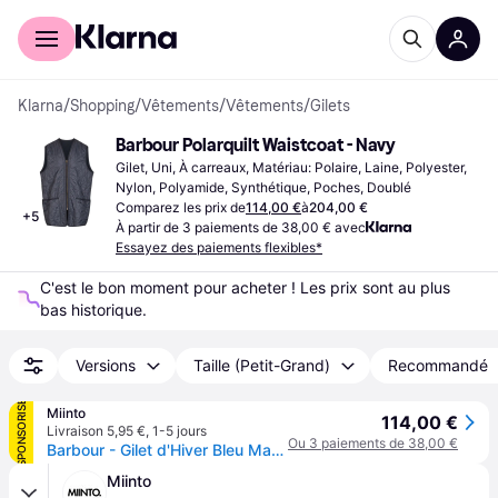
Acheter avec Klarna
Espace entreprises
Klarna
/
Shopping
/
Vêtements
/
Vêtements
/
Gilets
Barbour Polarquilt Waistcoat - Navy
Gilet, Uni, À carreaux, Matériau: Polaire, Laine, Polyester, 
Nylon, Polyamide, Synthétique, Poches, Doublé
Comparez les prix de
114,00 €
à
204,00 €
+
5
À partir de 3 paiements de 38,00 € avec
Essayez des paiements flexibles*
C'est le bon moment pour acheter ! Les prix sont au plus 
bas historique.
Versions
Taille (Petit-Grand)
Recommandé
SPONSORISÉ
Miinto
114,00 €
Livraison 5,95 €
,
1-5 jours
Ou 3 paiements de 38,00 €
Barbour - Gilet d'Hiver Bleu Matelassé Diamant - Homme - Vestes - Bleu - Taille: L
Miinto