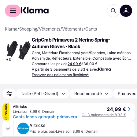
Acheter avec Klarna
Espace entreprises
Klarna
/
Shopping
/
Vêtements
/
Vêtements
/
Gants
GripGrab Primavera 2 Merino Spring-
Autumn Gloves - Black
Gant, Matériau: Élasthanne/Lycra/Spandex, Laine mérinos, 
Polyamide, Réflecteurs, Extensible, Compatible avec Écran 
+
3
Tactile
Comparez les prix de
24,99 €
à
36,00 €
À partir de 3 paiements de 8,33 € avec
Essayez des paiements flexibles*
Taille (Petit-Grand)
Recommandé
Prix avec
SPONSORISÉ
Alltricks
24,99 €
Livraison 3,99 €
,
Demain
Ou 3 paiements de 8,33 €
Gants longs gripgrab primavera merino ii noir
Alltricks
·
Prix le plus bas
Livraison 3,99 €
,
Demain