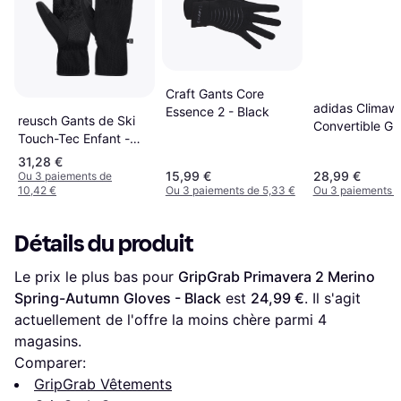
Craft Gants Core
adidas Climaw
Essence 2 - Black
reusch Gants de Ski
Convertible Gl
Touch-Tec Enfant -
Noir Pur
Noir
31,28 €
15,99 €
28,99 €
Ou 3 paiements de
10,42 €
Ou 3 paiements de 5,33 €
Ou 3 paiements d
Détails du produit
Le prix le plus bas pour 
GripGrab Primavera 2 Merino 
Spring-Autumn Gloves - Black
 est 
24,99 €
. Il s'agit 
actuellement de l'offre la moins chère parmi 
4
magasins.
Comparer:
GripGrab Vêtements