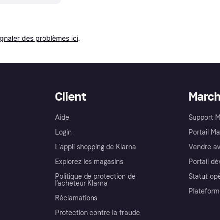
ignaler des problèmes ici
.
Client
Marc
Aide
Support 
Login
Portail M
L'appli shopping de Klarna
Vendre av
Explorez les magasins
Portail d
Politique de protection de
Statut op
l’acheteur Klarna
Plateform
Réclamations
Protection contre la fraude