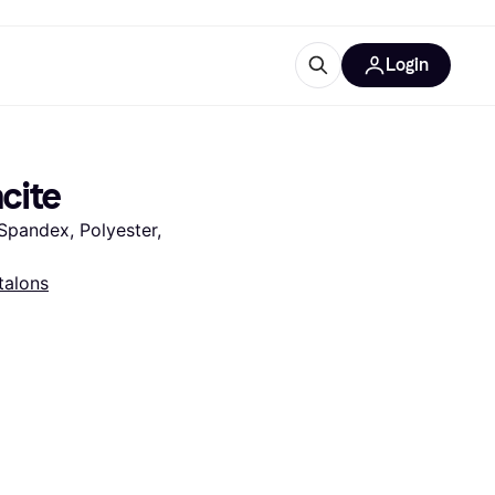
Login
lus d'informations
de bureau
u'est-ce que Klarna?
acite
Spandex, Polyester, 
talons
catégories