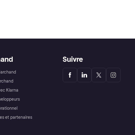
hand
Suivre
Marchand
archand
ec Klarna
éveloppeurs
érationnel
es et partenaires