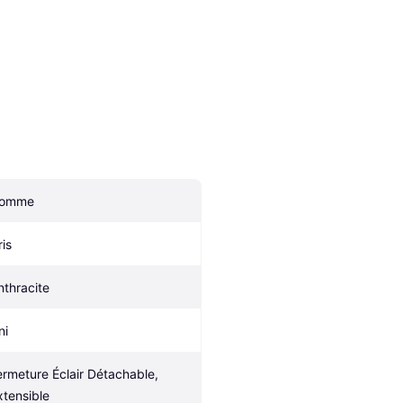
omme
ris
nthracite
ni
ermeture Éclair Détachable, 
xtensible