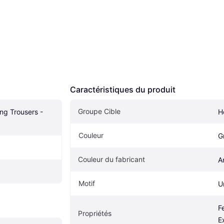
Caractéristiques du produit
Groupe Cible
ng Trousers - 
H
Couleur
G
Couleur du fabricant
A
Motif
U
F
Propriétés
E