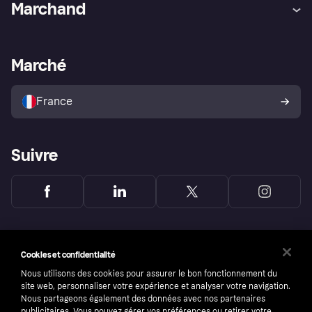
Marchand
Login
Protection contre la fraude
Support Marchand
Portail développeurs
L'appli shopping de Klarna
Paramètres de confidentialité
Portail Marchand
Statut opérationnel
Marché
Explorez les magasins
Votre droit de rétractation
Vendre avec Klarna
Plateformes et partenaires
Politique de protection de
l’acheteur Klarna
France
Suivre
Cookies et confidentialité
Nous utilisons des cookies pour assurer le bon fonctionnement du
site web, personnaliser votre expérience et analyser votre navigation.
Nous partageons également des données avec nos partenaires
publicitaires. Vous pouvez gérer vos préférences ou retirer votre