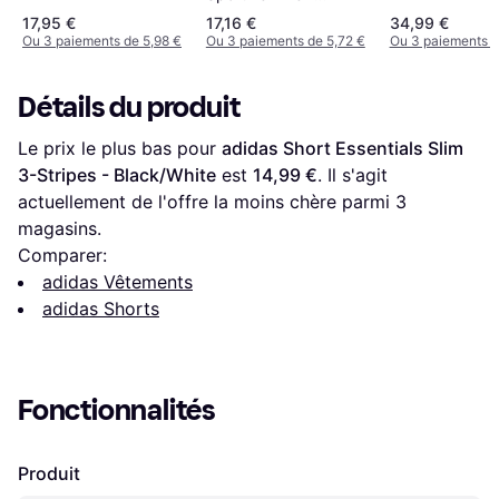
Noir/Black/Whi
Black/White
17,95 €
17,16 €
34,99 €
Ou 3 paiements de 5,98 €
Ou 3 paiements de 5,72 €
Ou 3 paiements d
Détails du produit
Le prix le plus bas pour 
adidas Short Essentials Slim 
3-Stripes - Black/White
 est 
14,99 €
. Il s'agit 
actuellement de l'offre la moins chère parmi 
3
magasins.
Comparer:
adidas Vêtements
adidas Shorts
Fonctionnalités
Produit