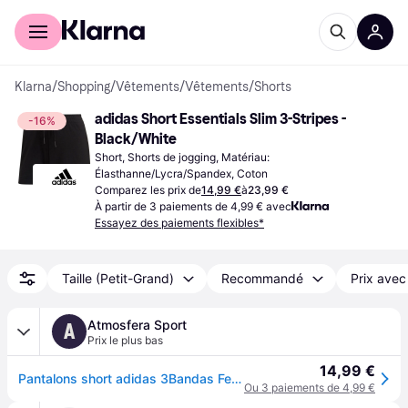
Acheter avec Klarna
Espace entreprises
Klarna
/
Shopping
/
Vêtements
/
Vêtements
/
Shorts
adidas Short Essentials Slim 3-Stripes - 
-16%
Black/White
Short, Shorts de jogging, Matériau: 
Élasthanne/Lycra/Spandex, Coton
Comparez les prix de
14,99 €
à
23,99 €
À partir de 3 paiements de 4,99 € avec
Essayez des paiements flexibles*
Taille (Petit-Grand)
Recommandé
Prix avec
Atmosfera Sport
A
Prix le plus bas
14,99 €
Pantalons short adidas 3Bandas Femme Noir
Ou 3 paiements de 4,99 €