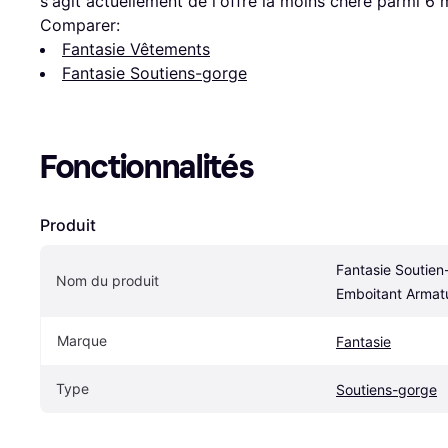
s'agit actuellement de l'offre la moins chère parmi 
6
 
Comparer:
Fantasie Vêtements
Fantasie Soutiens-gorge
Fonctionnalités
Produit
Fantasie Soutien
Nom du produit
Emboitant Armatu
Marque
Fantasie
Type
Soutiens-gorge