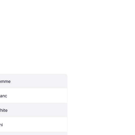
emme
lanc
hite
ni