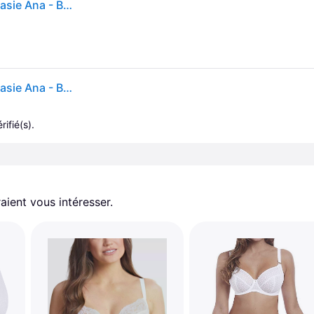
Soutien-gorge renfort latéral armatures femme Fantasie Ana - Blanc
Soutien-gorge renfort latéral armatures femme Fantasie Ana - Blanc
rifié(s).
aient vous intéresser.