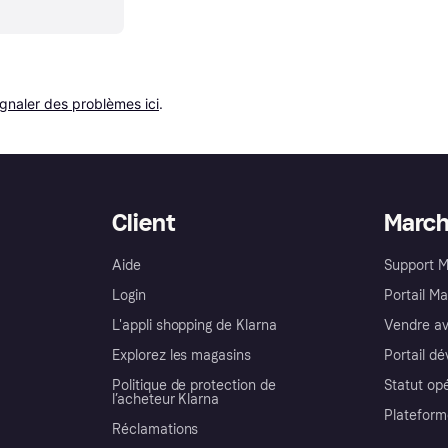
ignaler des problèmes ici
.
Client
Marc
Aide
Support 
Login
Portail M
L'appli shopping de Klarna
Vendre av
Explorez les magasins
Portail d
Politique de protection de
Statut op
l’acheteur Klarna
Plateform
Réclamations