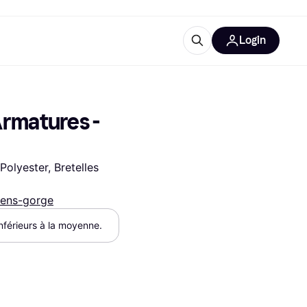
Login
lus d'informations
de bureau
u'est-ce que Klarna?
rmatures - 
olyester, Bretelles 
iens-gorge
catégories
inférieurs à la moyenne.