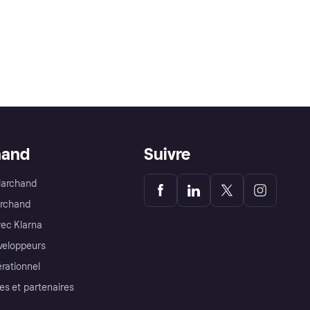
hand
Suivre
Marchand
archand
ec Klarna
éveloppeurs
érationnel
es et partenaires