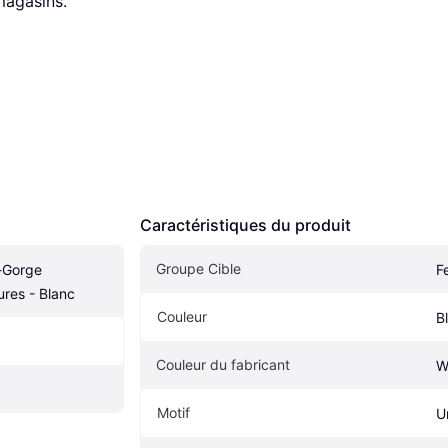
magasins.
Caractéristiques du produit
Groupe Cible
-Gorge 
F
res - Blanc
Couleur
B
Couleur du fabricant
W
Motif
U