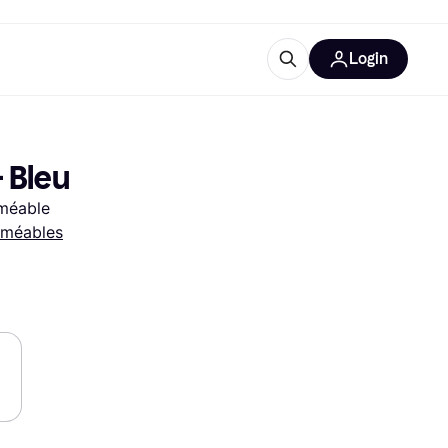
Login
lus d'informations
de bureau
u'est-ce que Klarna?
 Bleu
rméable
rméables
catégories