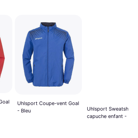
Goal
Uhlsport Coupe-vent Goal
Uhlsport Sweatshirt 
- Bleu
capuche enfant - Rou