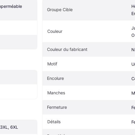
mperméable 
H
Groupe Cible
E
J
Couleur
O
Couleur du fabricant
N
Motif
U
Encolure
C
Manches
M
Fermeture
F
Détails
F
, 3XL, 6XL