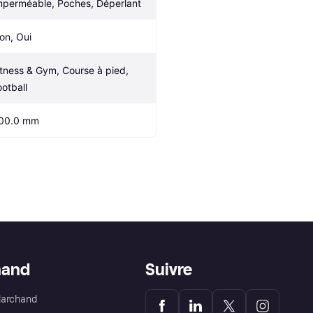
mperméable, Poches, Déperlant
on, Oui
itness & Gym, Course à pied, 
ootball
00.0 mm
hand
Suivre
Marchand