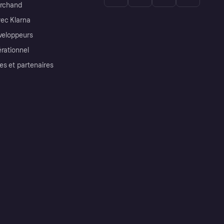
archand
ec Klarna
éveloppeurs
érationnel
es et partenaires