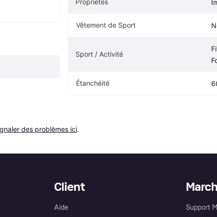
Propriétés
I
Vêtement de Sport
N
F
Sport / Activité
F
Étanchéité
6
ignaler des problèmes ici
.
Client
Marc
Aide
Support 