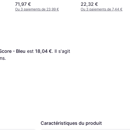
Camelia - Vert
71,97 €
22,32 €
Ou 3 paiements de 23,99 €
Ou 3 paiements de 7,44 €
core - Bleu
 est 
18,04 €
. Il s'agit 
ns.
Caractéristiques du produit