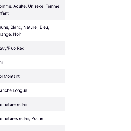
omme, Adulte, Unisexe, Femme, 
nfant
aune, Blanc, Naturel, Bleu, 
range, Noir
avy/Fluo Red
ni
ol Montant
anche Longue
ermeture éclair
ermetures éclair, Poche