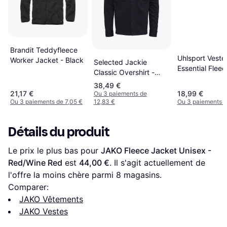
Brandit Teddyfleece
Uhlsport Veste
Worker Jacket - Black
Selected Jackie
Essential Fleec
Classic Overshirt -
Black
38,49 €
21,17 €
18,99 €
Ou 3 paiements de
Ou 3 paiements de 7,05 €
12,83 €
Ou 3 paiements d
Détails du produit
Le prix le plus bas pour 
JAKO Fleece Jacket Unisex - 
Red/Wine Red
 est 
44,00 €
. Il s'agit actuellement de 
l'offre la moins chère parmi 
8
 magasins.
Comparer:
JAKO Vêtements
JAKO Vestes