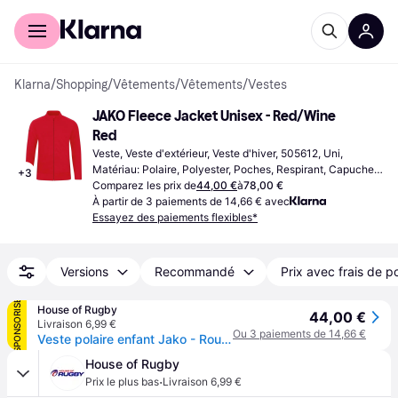
Acheter avec Klarna
Espace entreprises
Klarna
/
Shopping
/
Vêtements
/
Vêtements
/
Vestes
JAKO Fleece Jacket Unisex - Red/Wine 
Red
Veste, Veste d'extérieur, Veste d'hiver, 505612, Uni, 
Matériau: Polaire, Polyester, Poches, Respirant, Capuche, 
+
3
Lavable, Durable
Comparez les prix de
44,00 €
à
78,00 €
À partir de 3 paiements de 14,66 € avec
Essayez des paiements flexibles*
Versions
Recommandé
Prix avec frais de p
SPONSORISÉ
House of Rugby
44,00 €
Livraison 6,99 €
Ou 3 paiements de 14,66 €
Veste polaire enfant Jako - Rouge
House of Rugby
·
Prix le plus bas
Livraison 6,99 €