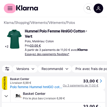
Acheter avec Klarna
Espace entreprises
Klarna
/
Shopping
/
Vêtements
/
Vêtements
/
Polos
Hummel Polo Femme HmlGO Cotton - 
Vert
Polo, Matériau: Coton
Prix
33,00 €
+
2
À partir de 3 paiements de 11,00 € avec
Essayez des paiements flexibles*
Versions
Recommandé
Prix avec frais de p
SPONSORISÉ
Basket Center
33,00 €
Livraison 6,99 €
Ou 3 paiements de 11,00 €
Polo femme Hummel hmlGO cotton - Vert
Basket Center
·
Prix le plus bas
Livraison 6,99 €
33,00 €