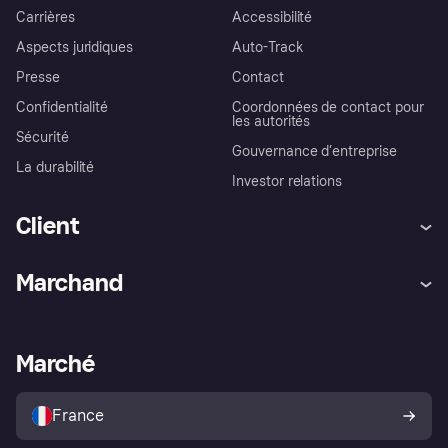
Carrières
Accessibilité
Aspects juridiques
Auto-Track
Presse
Contact
Confidentialité
Coordonnées de contact pour
les autorités
Sécurité
Gouvernance d’entreprise
La durabilité
Investor relations
Client
Aide
Réclamations
Marchand
Login
Protection contre la fraude
Support Marchand
Portail développeurs
L'appli shopping de Klarna
Paramètres de confidentialité
Portail Marchand
Statut opérationnel
Marché
Explorez les magasins
Votre droit de rétractation
Vendre avec Klarna
Plateformes et partenaires
Politique de protection de
l’acheteur Klarna
France