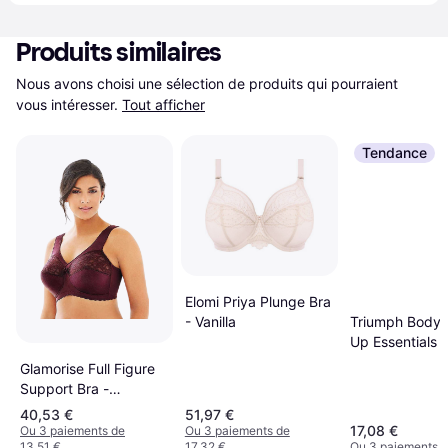
Produits similaires
Nous avons choisi une sélection de produits qui pourraient 
vous intéresser.
Tout afficher
Tendance
Elomi Priya Plunge Bra
- Vanilla
Triumph Body
Up Essentials B
Black
Glamorise Full Figure
Support Bra -
Burgundy
40,53 €
51,97 €
17,08 €
Ou 3 paiements de
Ou 3 paiements de
13,51 €
17,32 €
Ou 3 paiements d