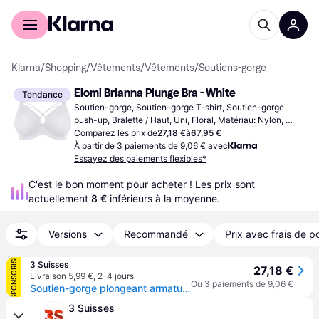
Acheter avec Klarna
Espace entreprises
Klarna
/
Shopping
/
Vêtements
/
Vêtements
/
Soutiens-gorge
Elomi Brianna Plunge Bra - White
Tendance
Soutien-gorge, Soutien-gorge T-shirt, Soutien-gorge 
push-up, Bralette / Haut, Uni, Floral, Matériau: Nylon, 
Polyamide, Dentelle, Élasthanne/Lycra/Spandex, 
Comparez les prix de
27,18 €
à
67,95 €
Polyester, Coton, Non rembourré, Bretelles Réglables, Avec 
À partir de 3 paiements de 9,06 € avec
Armature
Essayez des paiements flexibles*
C'est le bon moment pour acheter ! Les prix sont 
actuellement 
8 €
 inférieurs à la moyenne.
Versions
Recommandé
Prix avec frais de p
SPONSORISÉ
3 Suisses
27,18 €
Livraison 5,99 €
,
2-4 jours
Ou 3 paiements de 9,06 €
Soutien-gorge plongeant armatures en nylon - Blanc
3 Suisses