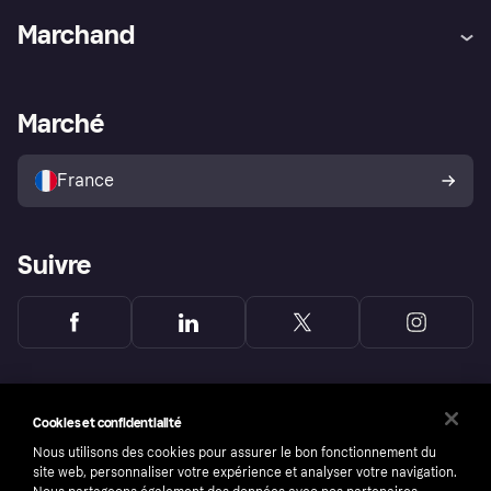
Aide
Réclamations
Marchand
Login
Protection contre la fraude
Support Marchand
Portail développeurs
L'appli shopping de Klarna
Paramètres de confidentialité
Portail Marchand
Statut opérationnel
Marché
Explorez les magasins
Votre droit de rétractation
Vendre avec Klarna
Plateformes et partenaires
Politique de protection de
l’acheteur Klarna
France
Suivre
Cookies et confidentialité
Nous utilisons des cookies pour assurer le bon fonctionnement du
site web, personnaliser votre expérience et analyser votre navigation.