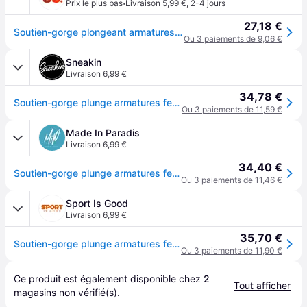
·
Prix le plus bas
Livraison 5,99 €
,
2-4 jours
27,18 €
Soutien-gorge plongeant armatures en nylon - Blanc
Ou 3 paiements de 9,06 €
Sneakin
Livraison 6,99 €
34,78 €
Soutien-gorge plunge armatures femme Elomi Brianna - Blanc
Ou 3 paiements de 11,59 €
Made In Paradis
Livraison 6,99 €
34,40 €
Soutien-gorge plunge armatures femme Elomi Brianna - Blanc
Ou 3 paiements de 11,46 €
Sport Is Good
Livraison 6,99 €
35,70 €
Soutien-gorge plunge armatures femme Elomi Brianna - Blanc
Ou 3 paiements de 11,90 €
Ce produit est également disponible chez 
2
Tout afficher
magasins
 non vérifié(s).