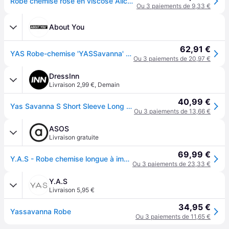
Robe chemise rose en viscose Alice - Rose
Ou 3 paiements de 9,33 €
About You
62,91 €
YAS Robe-chemise 'YASSavanna' sable / marron / rose ancienne / noir
Ou 3 paiements de 20,97 €
DressInn
Livraison 2,99 €
,
Demain
40,99 €
Yas Savanna S Short Sleeve Long Dress Blanc S Femme
Ou 3 paiements de 13,66 €
ASOS
Livraison gratuite
69,99 €
Y.A.S - Robe chemise longue à imprimé léopard-Multicolore
Ou 3 paiements de 23,33 €
Y.A.S
Livraison 5,95 €
34,95 €
Yassavanna Robe
Ou 3 paiements de 11,65 €