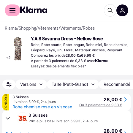
Acheter avec Klarna
Espace entreprises
Klarna
/
Shopping
/
Vêtements
/
Vêtements
/
Robes
Y.A.S Savanna Dress - Mellow Rose
Robe, Robe courte, Robe longue, Robe midi, Robe chemise, 
Léopard, Rayé, Uni, Floral, Matériau: Viscose, Respirant
Comparez les prix de
28,00 €
à
69,99 €
+
2
À partir de 3 paiements de 9,33 € avec
Essayez des paiements flexibles*
Versions
Taille (Petit-Grand)
Recommandé
SPONSORISÉ
3 Suisses
28,00 €
Livraison 5,99 €
,
2-4 jours
Ou 3 paiements de 9,33 €
Robe chemise rose en viscose Alice - Rose
3 Suisses
·
Prix le plus bas
Livraison 5,99 €
,
2-4 jours
28,00 €