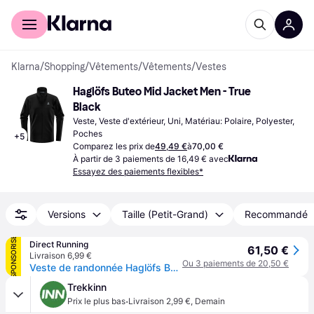
Acheter avec Klarna
Espace entreprises
Klarna
/
Shopping
/
Vêtements
/
Vêtements
/
Vestes
Haglöfs Buteo Mid Jacket Men - True 
Black
Veste, Veste d'extérieur, Uni, Matériau: Polaire, Polyester, 
Poches
+
5
Comparez les prix de
49,49 €
à
70,00 €
À partir de 3 paiements de 16,49 € avec
Essayez des paiements flexibles*
Versions
Taille (Petit-Grand)
Recommandé
SPONSORISÉ
Direct Running
61,50 €
Livraison 6,99 €
Ou 3 paiements de 20,50 €
Veste de randonnée Haglöfs Buteo - Noir
Trekkinn
·
Prix le plus bas
Livraison 2,99 €
,
Demain