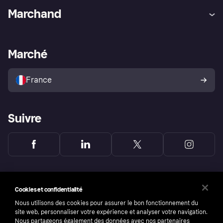
Aide
Réclamations
Marchand
Login
Protection contre la fraude
Support Marchand
Portail développeurs
L'appli shopping de Klarna
Paramètres de confidentialité
Portail Marchand
Statut opérationnel
Marché
Explorez les magasins
Votre droit de rétractation
Vendre avec Klarna
Plateformes et partenaires
Politique de protection de
l’acheteur Klarna
France
Suivre
Cookies et confidentialité
Nous utilisons des cookies pour assurer le bon fonctionnement du
site web, personnaliser votre expérience et analyser votre navigation.
Nous partageons également des données avec nos partenaires