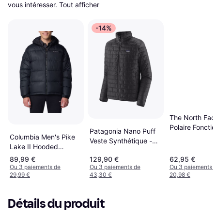
vous intéresser.
Tout afficher
-14%
The North Fac
Polaire Fonctio
Patagonia Nano Puff
Columbia Men's Pike
Glacier - Black
Veste Synthétique -
Lake II Hooded
Gris/Noir
Jacket - Black
89,99 €
129,90 €
62,95 €
Ou 3 paiements de
Ou 3 paiements de
Ou 3 paiements 
29,99 €
43,30 €
20,98 €
Détails du produit