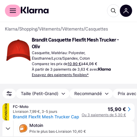
Acheter avec Klarna
Espace entreprises
Klarna
/
Shopping
/
Vêtements
/
Vêtements
/
Casquettes
Brandit Casquette Flexfit Mesh Trucker - 
Oliv
Casquette, Matériau: Polyester, 
Élasthanne/Lycra/Spandex, Coton
Comparez les prix de
10,90 €
à
44,06 €
À partir de 3 paiements de 3,63 € avec
Essayez des paiements flexibles*
Taille (Petit-Grand)
Recommandé
Prix avec
SPONSORISÉ
FC-Moto
15,90 €
Livraison 7,99 €
,
3-5 jours
Ou 3 paiements de 5,30 €
Brandit Flexfit Mesh Trucker Cap
Motoin
·
Prix le plus bas
Livraison 10,40 €