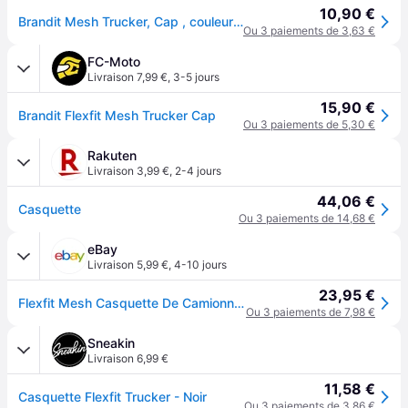
10,90 €
Brandit Mesh Trucker, Cap , couleur: Oliv , taille: L/XL
Ou 3 paiements de 3,63 €
FC-Moto
Livraison 7,99 €
,
3-5 jours
15,90 €
Brandit Flexfit Mesh Trucker Cap
Ou 3 paiements de 5,30 €
Rakuten
Livraison 3,99 €
,
2-4 jours
44,06 €
Casquette
Ou 3 paiements de 14,68 €
eBay
Livraison 5,99 €
,
4-10 jours
23,95 €
Flexfit Mesh Casquette De Camionneur Extérieur Armée Décontractée Randonnée Buck
Ou 3 paiements de 7,98 €
Sneakin
Livraison 6,99 €
11,58 €
Casquette Flexfit Trucker - Noir
Ou 3 paiements de 3,86 €