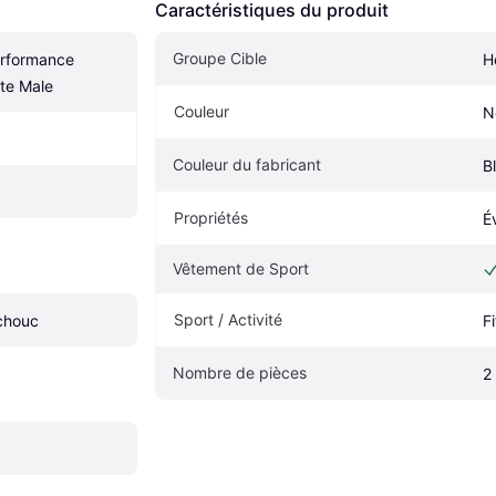
Caractéristiques du produit
Groupe Cible
rformance 
H
te Male
Couleur
N
Couleur du fabricant
B
Propriétés
É
Vêtement de Sport
Sport / Activité
chouc
F
Nombre de pièces
2