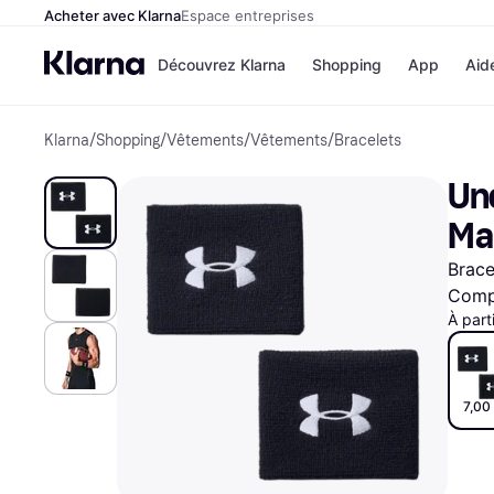
Acheter avec Klarna
Espace entreprises
Découvrez Klarna
Shopping
App
Aid
Klarna
/
Shopping
/
Vêtements
/
Vêtements
/
Bracelets
Options de paiem
Magasins
Toutes les options d
Cdiscoun
Un
paiement
Airbnb
Payer maintenant
Booking.
Ma
Paiement en 3 fois
Temu
Paiement à 30 jours
JD Sport
Brace
Klarna sur Apple Pa
Compa
À part
Voir tous les
7,00