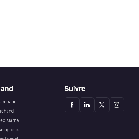
hand
Suivre
Marchand
archand
ec Klarna
éveloppeurs