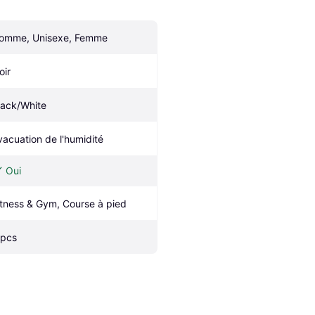
omme, Unisexe, Femme
oir
lack/White
vacuation de l'humidité
Oui
itness & Gym, Course à pied
 pcs