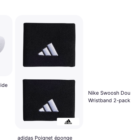
ide
Nike Swoosh Double
Wristband 2-pack -
Habanero Red/Black
adidas Poignet éponge