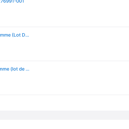
276991-001
Bracelets 8 Cm Under Armour Performance Pour Homme (Lot De 2) Noir / Blanc Taille Unique
Bracelets 8 cm Under Armour Performance pour homme (lot de 2) Noir / Blanc Taille unique