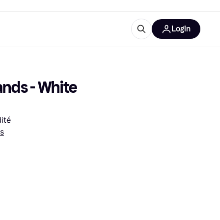
Login
lus d'informations
de bureau
u'est-ce que Klarna?
ds - White 
ité
ts
catégories