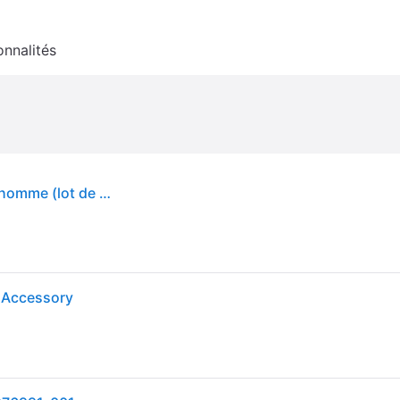
onnalités
Bracelets 8 cm Under Armour Performance pour homme (lot de 2) Noir / Blanc Taille unique
 Accessory