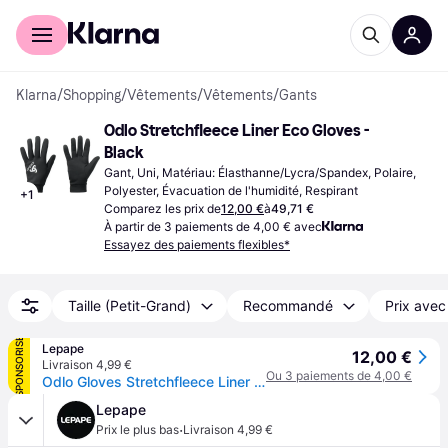
Acheter avec Klarna
Espace entreprises
Klarna
/
Shopping
/
Vêtements
/
Vêtements
/
Gants
Odlo Stretchfleece Liner Eco Gloves - 
Black
Gant, Uni, Matériau: Élasthanne/Lycra/Spandex, Polaire, 
Polyester, Évacuation de l'humidité, Respirant
+
1
Comparez les prix de
12,00 €
à
49,71 €
À partir de 3 paiements de 4,00 € avec
Essayez des paiements flexibles*
Taille (Petit-Grand)
Recommandé
Prix avec
SPONSORISÉ
Lepape
12,00 €
Livraison 4,99 €
Ou 3 paiements de 4,00 €
Odlo Gloves Stretchfleece Liner Eco Zwart
Lepape
·
Prix le plus bas
Livraison 4,99 €