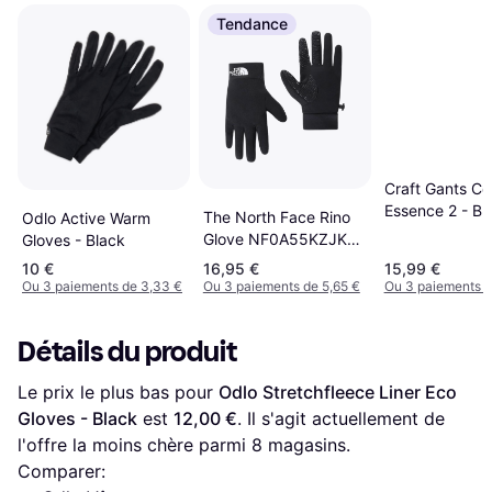
Tendance
Craft Gants Co
Essence 2 - Bl
The North Face Rino
Odlo Active Warm
Glove NF0A55KZJK3-
Gloves - Black
S - Black
10 €
16,95 €
15,99 €
Ou 3 paiements de 3,33 €
Ou 3 paiements de 5,65 €
Ou 3 paiements d
Détails du produit
Le prix le plus bas pour 
Odlo Stretchfleece Liner Eco 
Gloves - Black
 est 
12,00 €
. Il s'agit actuellement de 
l'offre la moins chère parmi 
8
 magasins.
Comparer: