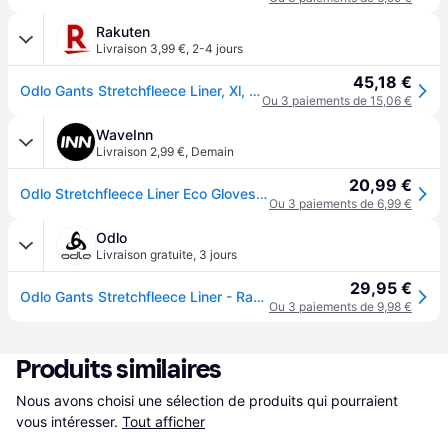
Rakuten
Livraison 3,99 €
,
2-4 jours
45,18 €
Odlo Gants Stretchfleece Liner, Xl, Black
Ou 3 paiements de 15,06 €
WaveInn
Livraison 2,99 €
,
Demain
20,99 €
Odlo Stretchfleece Liner Eco Gloves Noir XL
Ou 3 paiements de 6,99 €
Odlo
Livraison gratuite
,
3 jours
29,95 €
Odlo Gants Stretchfleece Liner - Randonnée, Ski et snow - noir, L
Ou 3 paiements de 9,98 €
Produits similaires
Nous avons choisi une sélection de produits qui pourraient 
vous intéresser.
Tout afficher