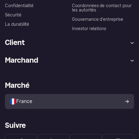
Confidentialité
Coordonnées de contact pour
les autorités
Sécurité
Gouvernance d’entreprise
La durabilité
Investor relations
Client
Aide
Réclamations
Marchand
Login
Protection contre la fraude
Support Marchand
Portail développeurs
L'appli shopping de Klarna
Paramètres de confidentialité
Portail Marchand
Statut opérationnel
Marché
Explorez les magasins
Votre droit de rétractation
Vendre avec Klarna
Plateformes et partenaires
Politique de protection de
l’acheteur Klarna
France
Suivre