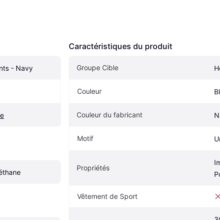
Caractéristiques du produit
Groupe Cible
nts - Navy
H
Couleur
B
Couleur du fabricant
ie
N
Motif
U
I
Propriétés
réthane
P
Vêtement de Sport
3