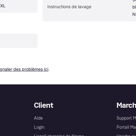
XXL
Instructions de lavage
b
N
ignaler des problèmes ici
.
Client
Marc
Aide
Support 
Login
Portail M