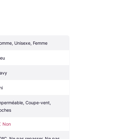
omme, Unisexe, Femme
leu
avy
ni
mperméable, Coupe-vent, 
oches
Non
0ºC, Ne pas repasser, Ne pas 