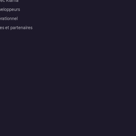
ec Klarna
éveloppeurs
érationnel
es et partenaires