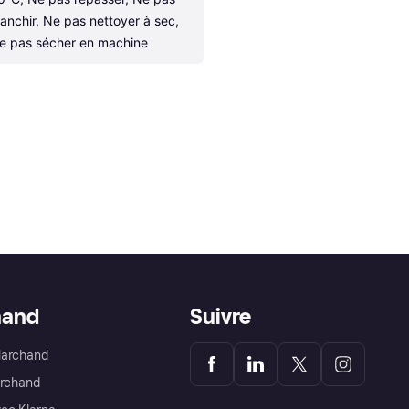
lanchir, Ne pas nettoyer à sec, 
e pas sécher en machine
hand
Suivre
Marchand
archand