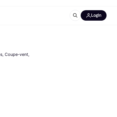
Login
lus d'informations
de bureau
u'est-ce que Klarna?
s, Coupe-vent, 
catégories