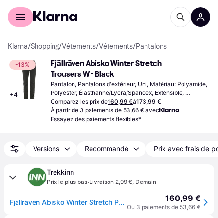
Acheter avec Klarna
Espace entreprises
Klarna
/
Shopping
/
Vêtements
/
Vêtements
/
Pantalons
Fjällräven Abisko Winter Stretch 
-13%
Trousers W - Black
Pantalon, Pantalons d'extérieur, Uni, Matériau: Polyamide, 
Polyester, Élasthanne/Lycra/Spandex, Extensible, 
+
4
Déperlant, Poches, Durable
Comparez les prix de
160,99 €
à
173,99 €
À partir de 3 paiements de 53,66 € avec
Essayez des paiements flexibles*
Versions
Recommandé
Prix avec frais de p
Trekkinn
·
Prix le plus bas
Livraison 2,99 €
,
Demain
160,99 €
Fjällräven Abisko Winter Stretch Pants Noir 40 / Regular Femme
Ou 3 paiements de 53,66 €