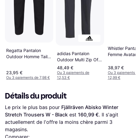
Whistler Panta
Regatta Pantalon
adidas Pantalon
Femme Avatar 
Outdoor Homme Taille
Outdoor Multi Zip Off
Noir
Pants - Gris
48,49 €
38,97 €
23,95 €
Ou 3 paiements de
Ou 3 paiements 
Ou 3 paiements de 7,98 €
12,53 €
12,99 €
Détails du produit
Le prix le plus bas pour 
Fjällräven Abisko Winter 
Stretch Trousers W - Black
 est 
160,99 €
. Il s'agit 
actuellement de l'offre la moins chère parmi 
3
magasins.
Comparer: