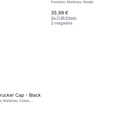
Pantalon, Matériau: Modal
35,99 €
Ou 11,99 €/mois
2 magasins
lo Maxi Robe -
u: Viscose
ois
rucker Cap - Black
i, Matériau: Coton,
lle, Réglable