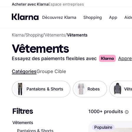
Acheter avec Klarna
Espace entreprises
Découvrez Klarna
Shopping
App
Aid
Klarna
/
Shopping
/
Vêtements
/
Vêtements
Options de paiement
Magasins
Vêtements
Toutes les options de 
Cdiscoun
Payer maintenant
Airbnb
Paiement en 3 fois
Booking.
Essayez des paiements flexibles avec
Appre
Paiement à 30 jours
Temu
Klarna sur Apple Pay
JD Sports
Catégories
Groupe Cible
Pantalons & Shorts
Robes
Vêt
Voir tous les
Filtres
1000+ produits
Vêtements
Populaire
Pantalons & Shorts