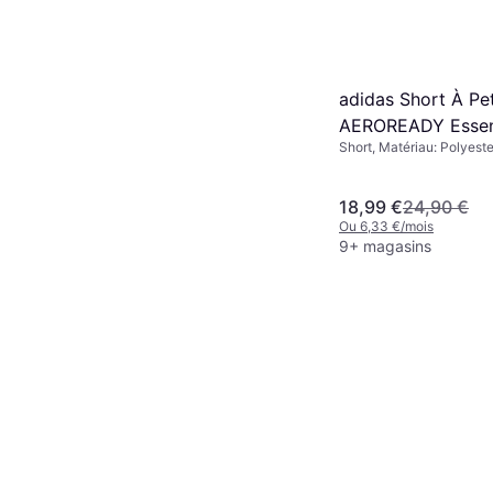
adidas Short À Pe
AEROREADY Essen
Short, Matériau: Polyeste
Chelsea - Shadow
18,99 €
24,90 €
Ou 6,33 €/mois
9+ magasins