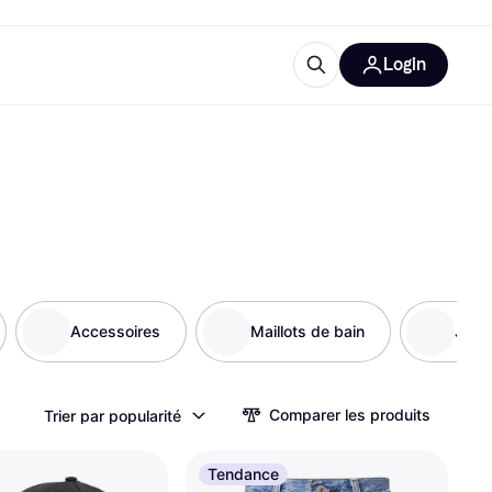
Login
Plus d'informations
de bureau
e
Qu'est-ce que Klarna?
Accessoires
Maillots de bain
Jupe
catégories
Comparer les produits
Trier par popularité
Tendance