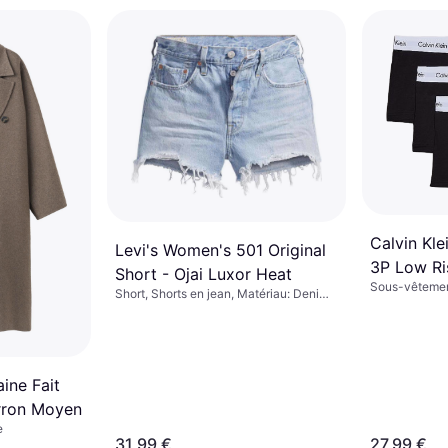
Calvin Kle
Levi's Women's 501 Original
3P Low Ri
Short - Ojai Luxor Heat
Sous-vêtemen
Short, Shorts en jean, Matériau: Denim,
Shorty, Uni, M
Coton, Poches
Élasthanne/Ly
Extensible, R
ine Fait
rron Moyen
e
31,99 €
27,99 €