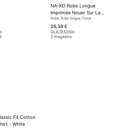
NA-KD Robe Longue
Imprimée Nouer Sur La
Robe, Robe longue, Floral
Nuque - Rose Clair
26,38 €
Multicolore
s
Ou 8,79 €/mois
s
2 magasins
assic Fit Cotton
hirt - White