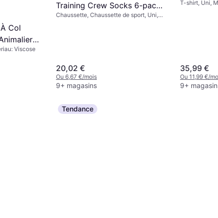
T-shirt, Uni, 
Training Crew Socks 6-pack
Respirant
Chaussette, Chaussette de sport, Uni,
- White/Black
Matériau: Nylon,
 À Col
Élasthanne/Lycra/Spandex, Coton,
Polyester, Respirant, Extensible
Animalier -
riau: Viscose
20,02 €
35,99 €
Ou 6,67 €/mois
Ou 11,99 €/mo
9+ magasins
9+ magasin
Tendance