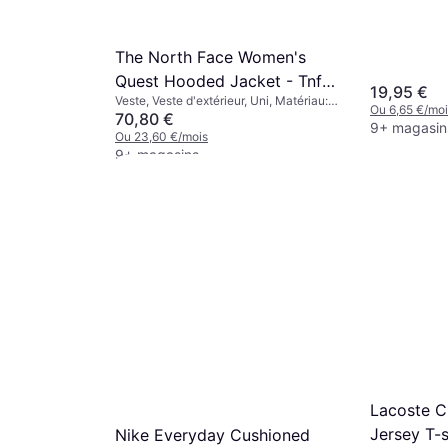
The North Face Women's
Quest Hooded Jacket - Tnf
19,95 €
Veste, Veste d'extérieur, Uni, Matériau:
Black/Foil Grey
Ou 6,65 €/moi
Polyester, Capuche, Imperméable,
70,80 €
9+ magasin
Coupe-vent, Poches, Respirant,
Ou 23,60 €/mois
Durable
9+ magasins
Lacoste Cl
Jersey T-s
Nike Everyday Cushioned