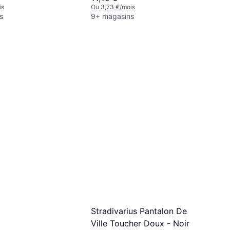
is
Ou 3,73 €/mois
s
9+ magasins
Stradivarius Pantalon De
Ville Toucher Doux - Noir