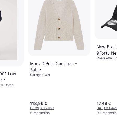
New Era L
9Forty Ne
Casquette, Un
Black
Marc O'Polo Cardigan -
Sable
 D91 Low
Cardigan, Uni
air
im, Coton
118,96 €
17,49 €
Ou 39,65 €/mois
Ou 5,83 €/mo
5 magasins
9+ magasin