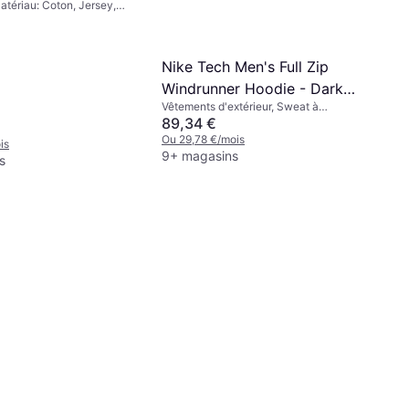
Matériau: Coton, Jersey,
Nike Tech Men's Full Zip
Windrunner Hoodie - Dark
Vêtements d'extérieur, Sweat à
Grey Heather/Black
capuche, Matériau: Coton, Polaire,
89,34 €
Polyester, Capuche, Poches
Ou 29,78 €/mois
is
9+ magasins
s