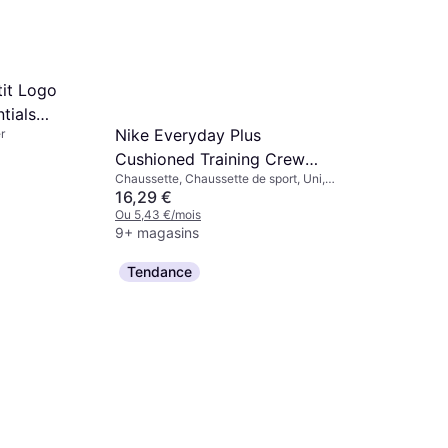
tit Logo
tials
Nike Everyday Plus
r
 Brown
Cushioned Training Crew
Chaussette, Chaussette de sport, Uni,
Socks 6-pack - White/Black
Matériau: Polyester, Nylon,
16,29 €
Élasthanne/Lycra/Spandex, Coton,
Ou 5,43 €/mois
Respirant
9+ magasins
s.Oliver B
Tendance
Sans Manc
Robe, Léopar
Léopard -
134,99 €
Ou 44,99 €/m
1 magasin