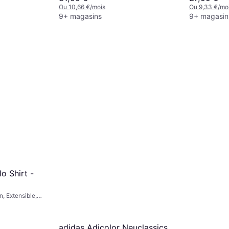
Ou 10,66 €/mois
Ou 9,33 €/mo
9+ magasins
9+ magasin
o Shirt -
n, Extensible,
adidas Adicolor Neuclassics