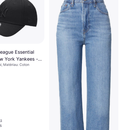
eague Essential
w York Yankees -
i, Matériau: Coton
is
s