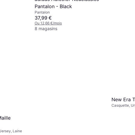
Pantalon - Black
Pantalon
37,99 €
Ou 12,66 €/mois
8 magasins
Marc O'Po
Marron
Robe, Matéria
106,99 €
Ou 35,66 €/m
1 magasin
New Era T
Casquette, Un
Polyester, Mai
aille
 Jersey, Laine