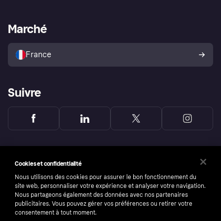
Support Marchand
Portail développeurs
L'appli shopping de Klarna
Paramètres de confidentialité
Portail Marchand
Statut opérationnel
Marché
Explorez les magasins
Votre droit de rétractation
Vendre avec Klarna
Plateformes et partenaires
Politique de protection de
l’acheteur Klarna
France
Suivre
Cookies et confidentialité
Nous utilisons des cookies pour assurer le bon fonctionnement du
site web, personnaliser votre expérience et analyser votre navigation.
Nous partageons également des données avec nos partenaires
publicitaires. Vous pouvez gérer vos préférences ou retirer votre
consentement à tout moment.