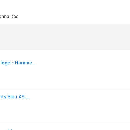
onnalités
Adidas Originals - Pantalon de survêtement avec logo - Homme - Pantalons - Bleu - Taille: XL
Adidas Originals Adicolor Classics Firebird Track Pants Bleu XS Homme