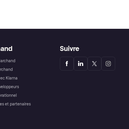
hand
Suivre
Marchand
archand
ec Klarna
éveloppeurs
érationnel
es et partenaires