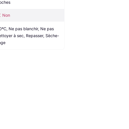
oches
Non
0ºC, Ne pas blanchir, Ne pas 
ettoyer à sec, Repasser, Sèche-
inge