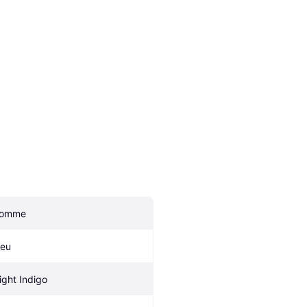
omme
leu
ight Indigo