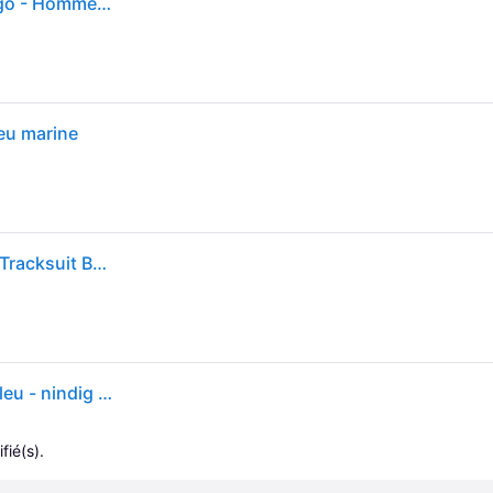
Adidas Originals - Pantalon de survêtement avec logo - Homme - Pantalons - Bleu - Taille: XL
leu marine
Sweatpants adidas Adicolor Classics Firebird Track Tracksuit Bottoms Night Indigo XL
adidas Originals Firebird Pantalon de survêtement bleu - nindig - XL
fié(s).