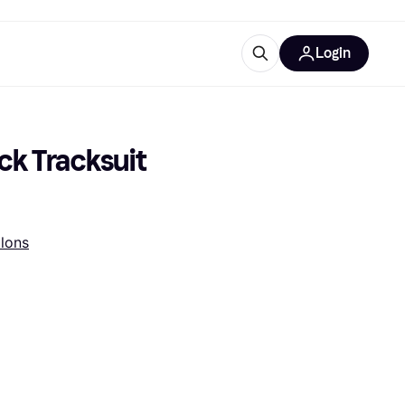
Login
lus d'informations
de bureau
u'est-ce que Klarna?
ck Tracksuit 
lons
catégories