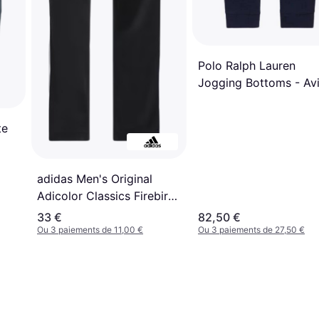
Polo Ralph Lauren
Jogging Bottoms - Avi
Navy
te
adidas Men's Original
Adicolor Classics Firebird
Track Pants - Black/White
33 €
82,50 €
Ou 3 paiements de 11,00 €
Ou 3 paiements de 27,50 €