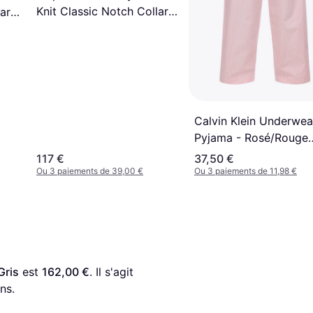
Knit Classic Notch Collar
ar
Pyjamas Set
Calvin Klein Underwea
Pyjama - Rosé/Rouge
Clair
117 €
37,50 €
Ou 3 paiements de 39,00 €
Ou 3 paiements de 11,98 €
Gris
 est 
162,00 €
. Il s'agit 
ns.