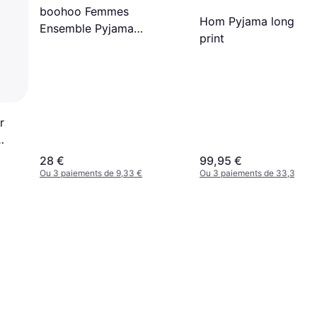
boohoo Femmes
Hom Pyjama long - n
Ensemble Pyjama
print
Chemise Longues
Pantalon Popeline Coton
Fines Rayures - Bleu Clair
r
28 €
99,95 €
Ou 3 paiements de 9,33 €
Ou 3 paiements de 33,31 €