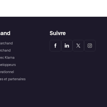
hand
Suivre
Marchand
archand
ec Klarna
éveloppeurs
érationnel
es et partenaires