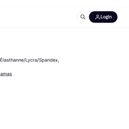
Login
Plus d'informations
de bureau
e
Qu'est-ce que Klarna?
 Élasthanne/Lycra/Spandex, 
jamas
catégories