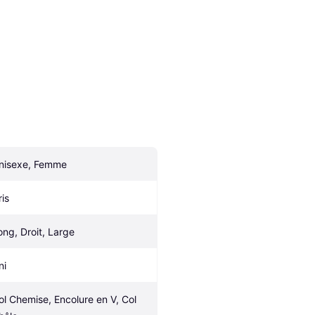
nisexe, Femme
ris
ong, Droit, Large
ni
ol Chemise, Encolure en V, Col 