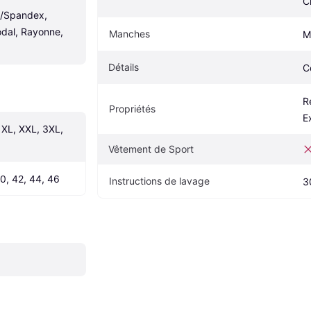
C
/Spandex, 
dal, Rayonne, 
Manches
M
Détails
C
R
Propriétés
E
 XL, XXL, 3XL, 
Vêtement de Sport
40, 42, 44, 46
Instructions de lavage
3