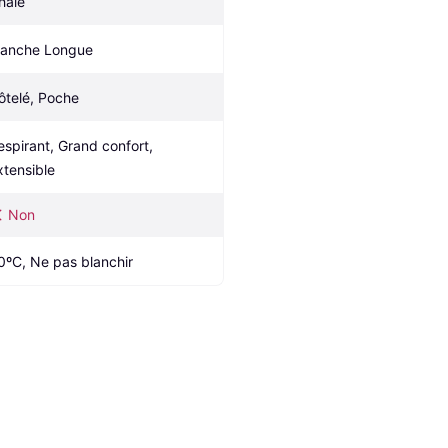
hâle
anche Longue
ôtelé, Poche
espirant, Grand confort, 
xtensible
Non
0ºC, Ne pas blanchir