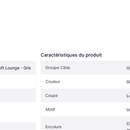
Caractéristiques du produit
Groupe Cible
ft Lounge - Gris
U
Couleur
G
Coupe
L
Motif
U
C
Encolure