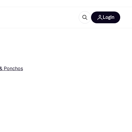
Login
lus d'informations
de bureau
u'est-ce que Klarna?
& Ponchos
catégories