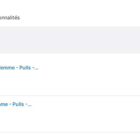
onnalités
Cream - Poncho Tricoté avec Col en V et Motif - Femme - Pulls - Beige - Taille: ONE Size
Cream - Poncho Tricoté avec Col en V et Motif - Femme - Pulls - Beige - Taille: ONE Size