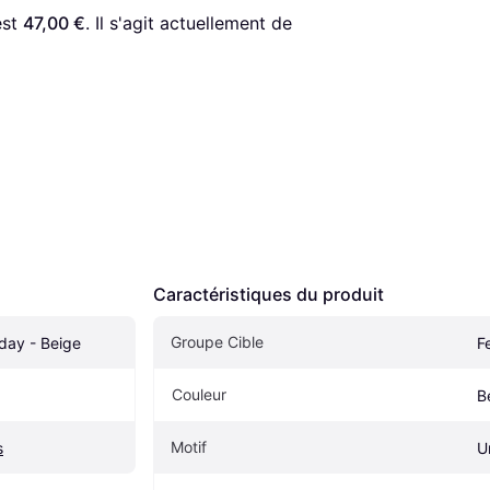
est 
47,00 €
. Il s'agit actuellement de 
Caractéristiques du produit
Groupe Cible
day - Beige
F
Couleur
B
Motif
s
U