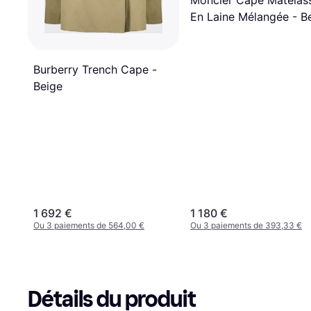
Moncler Cape Matelas
En Laine Mélangée - B
Burberry Trench Cape -
Beige
1 692 €
1 180 €
Ou 3 paiements de 564,00 €
Ou 3 paiements de 393,33 €
Détails du produit