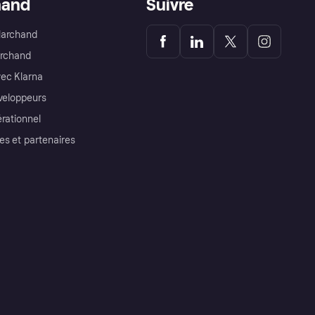
hand
Suivre
Marchand
archand
ec Klarna
éveloppeurs
érationnel
es et partenaires