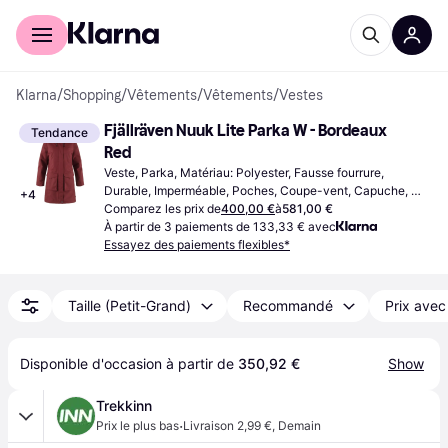
Acheter avec Klarna
Espace entreprises
Klarna
/
Shopping
/
Vêtements
/
Vêtements
/
Vestes
Fjällräven Nuuk Lite Parka W - Bordeaux 
Tendance
Red
Veste, Parka, Matériau: Polyester, Fausse fourrure, 
Durable, Imperméable, Poches, Coupe-vent, Capuche, 
+
4
Poche Intérieure
Comparez les prix de
400,00 €
à
581,00 €
À partir de 3 paiements de 133,33 € avec
Essayez des paiements flexibles*
Taille (Petit-Grand)
Recommandé
Prix avec
Disponible d'occasion à partir de 
350,92 €
Show
Trekkinn
·
Prix le plus bas
Livraison 2,99 €
,
Demain