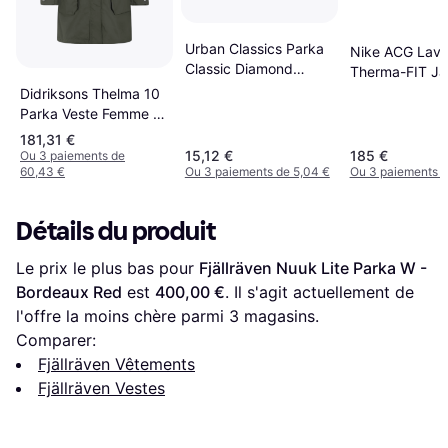
Urban Classics Parka
Nike ACG Lava
Classic Diamond
Therma-FIT Ja
Nylon - Rouge
Safety Orange
Didriksons Thelma 10
II - Orange/Cr
Parka Veste Femme -
Vert Foncé
181,31 €
15,12 €
185 €
Ou 3 paiements de
60,43 €
Ou 3 paiements de 5,04 €
Ou 3 paiements d
Détails du produit
Le prix le plus bas pour 
Fjällräven Nuuk Lite Parka W - 
Bordeaux Red
 est 
400,00 €
. Il s'agit actuellement de 
l'offre la moins chère parmi 
3
 magasins.
Comparer:
Fjällräven Vêtements
Fjällräven Vestes