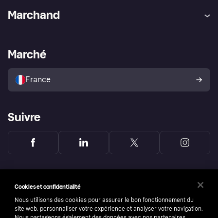
Aide
Réclamations
Marchand
Login
Protection contre la fraude
Support Marchand
Portail développeurs
L'appli shopping de Klarna
Paramètres de confidentialité
Portail Marchand
Statut opérationnel
Marché
Explorez les magasins
Votre droit de rétractation
Vendre avec Klarna
Plateformes et partenaires
Politique de protection de
l’acheteur Klarna
France
Suivre
Cookies et confidentialité
Nous utilisons des cookies pour assurer le bon fonctionnement du
site web, personnaliser votre expérience et analyser votre navigation.
Nous partageons également des données avec nos partenaires