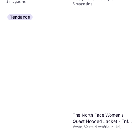
2 magasins
5 magasins
Tendance
The North Face Women's
Quest Hooded Jacket - Tnf
Veste, Veste d'extérieur, Uni,
Black/Foil Grey
Matériau: Polyester, Capuche,
Imperméable, Coupe-vent,