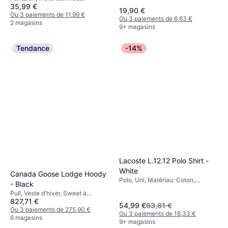
35,99 €
19,90 €
Ou 3 paiements de 11,99 €
Ou 3 paiements de 6,63 €
2 magasins
9+ magasins
Tendance
-14%
Lacoste L.12.12 Polo Shirt -
White
Canada Goose Lodge Hoody
Polo, Uni, Matériau: Coton,
- Black
Extensible, Respirant
Pull, Veste d'hiver, Sweat à
827,71 €
capuche, Uni, Matériau: Nylon,
54,99 €
63,81 €
Capuche, Coupe-vent, Poches,
Ou 3 paiements de 275,90 €
Ou 3 paiements de 18,33 €
Rembourré, Poche Intérieure,
6 magasins
9+ magasins
Déperlant