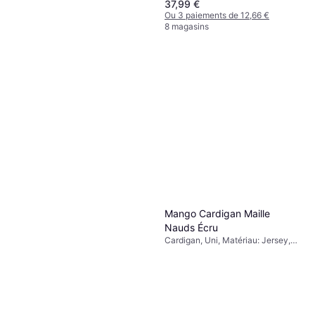
37,99 €
Ou 3 paiements de 12,66 €
8 magasins
Levi's Pantalon Ribcage Wide
Leg H223 - Bleu Denim
Jean, Uni, Matériau: Denim,
38,19 €
59,50 €
Élasthanne/Lycra/Spandex, Cuir,
Tencel, Coton, Respirant, Poches
Ou 3 paiements de 12,73 €
9+ magasins
Mango Cardigan Maille
Nauds Écru
Cardigan, Uni, Matériau: Jersey,
Laine