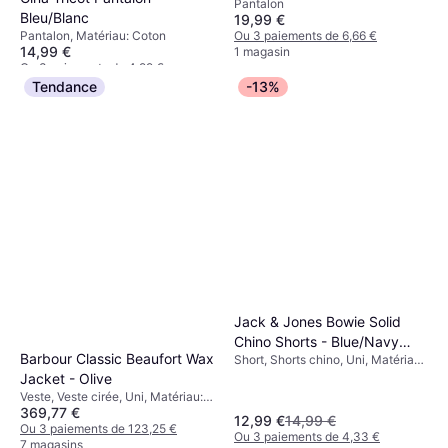
Pantalon
Bleu/Blanc
19,99 €
Ou 3 paiements de 6,66 €
Pantalon, Matériau: Coton
14,99 €
1 magasin
Ou 3 paiements de 4,99 €
1 magasin
Tendance
-13%
Jack & Jones Bowie Solid
Chino Shorts - Blue/Navy
Barbour Classic Beaufort Wax
Short, Shorts chino, Uni, Matériau:
Blazer
Élasthanne/Lycra/Spandex, Coton,
Jacket - Olive
Extensible
Veste, Veste cirée, Uni, Matériau:
369,77 €
Corduroy, Polyester, Cire, Ciré,
12,99 €
14,99 €
Coupe-vent, Capuche
Ou 3 paiements de 123,25 €
Ou 3 paiements de 4,33 €
Détachable, Poches, Doublé,
7 magasins