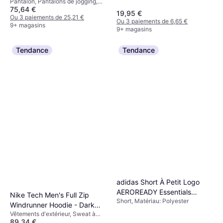
Pantalon, Pantalons de jogging,
Clair
75,64 €
Uni, Matériau: Polyester, Coton,
19,95 €
Polaire, Poches
Ou 3 paiements de 25,21 €
Ou 3 paiements de 6,65 €
9+ magasins
9+ magasins
Tendance
Tendance
adidas Short À Petit Logo
AEROREADY Essentials
Nike Tech Men's Full Zip
Short, Matériau: Polyester
Chelsea - Shadow Brown
Windrunner Hoodie - Dark
Vêtements d'extérieur, Sweat à
Grey Heather/Black
89,34 €
capuche, Matériau: Coton, Polaire,