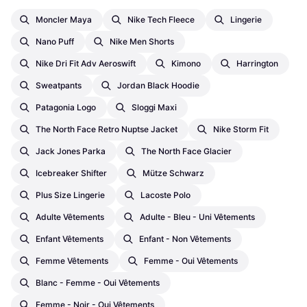
Moncler Maya
Nike Tech Fleece
Lingerie
Nano Puff
Nike Men Shorts
Nike Dri Fit Adv Aeroswift
Kimono
Harrington
Sweatpants
Jordan Black Hoodie
Patagonia Logo
Sloggi Maxi
The North Face Retro Nuptse Jacket
Nike Storm Fit
Jack Jones Parka
The North Face Glacier
Icebreaker Shifter
Mütze Schwarz
Plus Size Lingerie
Lacoste Polo
Adulte Vêtements
Adulte - Bleu - Uni Vêtements
Enfant Vêtements
Enfant - Non Vêtements
Femme Vêtements
Femme - Oui Vêtements
Blanc - Femme - Oui Vêtements
Femme - Noir - Oui Vêtements