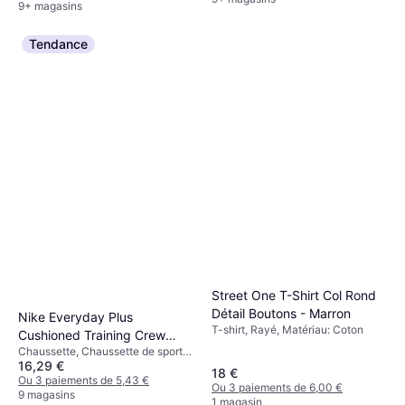
9+ magasins
Extensible, Respirant, Sans
Couture
Tendance
Street One T-Shirt Col Rond
Détail Boutons - Marron
Nike Everyday Plus
T-shirt, Rayé, Matériau: Coton
Cushioned Training Crew
Chaussette, Chaussette de sport,
Socks 6-pack - White/Black
16,29 €
Uni, Matériau: Polyester, Nylon,
18 €
Élasthanne/Lycra/Spandex, Coton,
Ou 3 paiements de 5,43 €
Ou 3 paiements de 6,00 €
Respirant
9 magasins
1 magasin