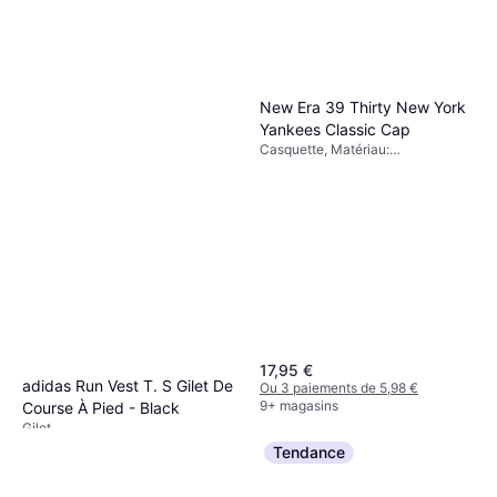
New Era 39 Thirty New York
Yankees Classic Cap
Casquette, Matériau:
Élasthanne/Lycra/Spandex,
Extensible
17,95 €
adidas Run Vest T. S Gilet De
Ou 3 paiements de 5,98 €
9+ magasins
Course À Pied - Black
Gilet
46,88 €
Tendance
Ou 3 paiements de 15,62 €
9+ magasins