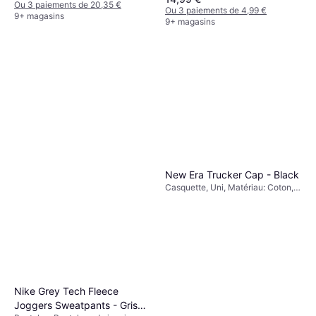
Polyester, Poches
Ou 3 paiements de 20,35 €
Ou 3 paiements de 4,99 €
9+ magasins
9+ magasins
New Era Trucker Cap - Black
Casquette, Uni, Matériau: Coton,
Polyester, Maille, Réglable
Nike Grey Tech Fleece
Joggers Sweatpants - Gris