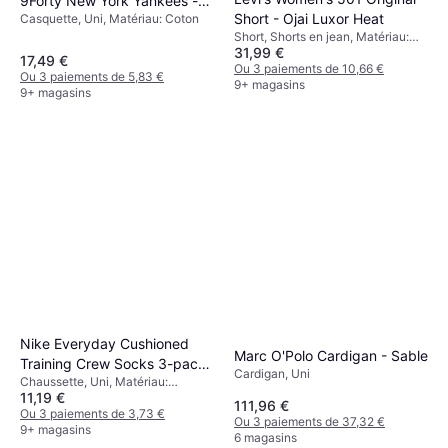
9Forty New York Yankees -
Short - Ojai Luxor Heat
Casquette, Uni, Matériau: Coton
Black
Short, Shorts en jean, Matériau:
31,99 €
Denim, Coton, Poches
17,49 €
Ou 3 paiements de 10,66 €
Ou 3 paiements de 5,83 €
9+ magasins
9+ magasins
Nike Everyday Cushioned
Marc O'Polo Cardigan - Sable
Training Crew Socks 3-pack
Cardigan, Uni
Chaussette, Uni, Matériau:
- White/Black
11,19 €
Polyester, Nylon,
111,96 €
Élasthanne/Lycra/Spandex, Coton,
Ou 3 paiements de 3,73 €
Ou 3 paiements de 37,32 €
Respirant
9+ magasins
6 magasins