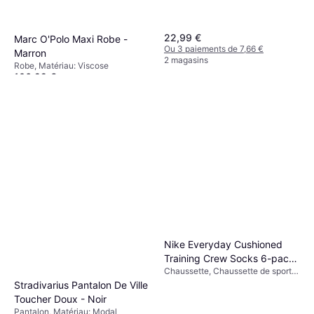
22,99 €
Marc O'Polo Maxi Robe -
Ou 3 paiements de 7,66 €
Marron
2 magasins
Robe, Matériau: Viscose
106,99 €
Ou 3 paiements de 35,66 €
1 magasin
Nike Everyday Cushioned
Training Crew Socks 6-pack
Chaussette, Chaussette de sport,
- White/Black
Uni, Matériau: Nylon,
Stradivarius Pantalon De Ville
Élasthanne/Lycra/Spandex, Coton,
Toucher Doux - Noir
Polyester, Respirant, Extensible
Pantalon, Matériau: Modal