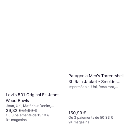
Patagonia Men's Torrentshell
3L Rain Jacket - Smolder
Imperméable, Uni, Respirant,
Blue
Poches, Capuche, Imperméable
Levi's 501 Original Fit Jeans -
Wood Bowls
Jean, Uni, Matériau: Denim,
39,32 €
54,99 €
Élasthanne/Lycra/Spandex, Coton
150,99 €
Ou 3 paiements de 13,10 €
Ou 3 paiements de 50,33 €
9+ magasins
9+ magasins