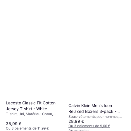
Jack & Jones Glenn Original
Only Juicy High Waist Wide
Mf 260 Slim Fit Jeans -
Leg Jeans - Blue/Medium
Jean, Matériau: Polyester, Coton,
Blue/Blue Denim
Jean, Matériau: Coton, Denim,
Blue Denim
18 €
Denim,
25,55 €
Élasthanne/Lycra/Spandex
Élasthanne/Lycra/Spandex,
Ou 3 paiements de 6,00 €
Ou 3 paiements de 8,51 €
Durable
9+ magasins
9+ magasins
Lacoste Classic Fit Cotton
Calvin Klein Men's Icon
Jersey T-shirt - White
Relaxed Boxers 3-pack -
T-shirt, Uni, Matériau: Coton,
Sous-vêtements pour hommes,
Black
Jersey, Respirant
28,99 €
Boxer, Shorty, Uni, Matériau:
35,99 €
Coton, Élasthanne/Lycra/Spandex,
Ou 3 paiements de 9,66 €
Ou 3 paiements de 11,99 €
Évacuation de l'humidité,
9+ magasins