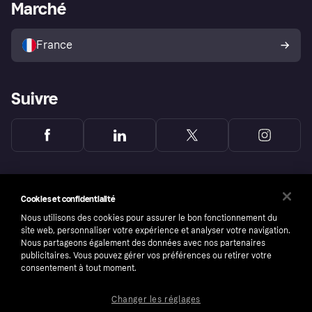
Portail Marchand
Statut opérationnel
Marché
Explorez les magasins
Votre droit de rétractation
Vendre avec Klarna
Plateformes et partenaires
Politique de protection de
l’acheteur Klarna
France
Suivre
Cookies et confidentialité
Nous utilisons des cookies pour assurer le bon fonctionnement du
site web, personnaliser votre expérience et analyser votre navigation.
Nous partageons également des données avec nos partenaires
publicitaires. Vous pouvez gérer vos préférences ou retirer votre
consentement à tout moment.
Changer les réglages