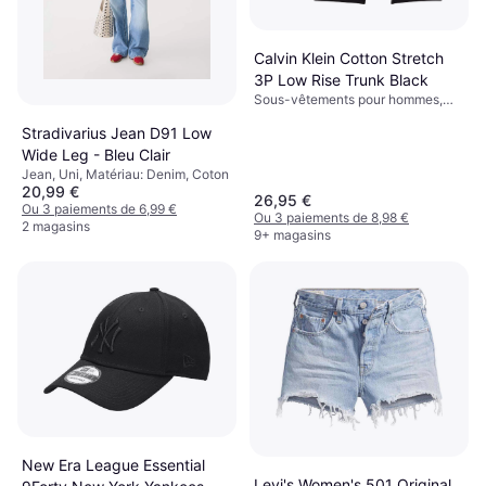
Calvin Klein Cotton Stretch
3P Low Rise Trunk Black
Sous-vêtements pour hommes,
Boxer, Shorty, Uni, Matériau:
Stradivarius Jean D91 Low
Coton, Élasthanne/Lycra/Spandex,
Jersey, Extensible, Respirant, Sans
Wide Leg - Bleu Clair
Couture
Jean, Uni, Matériau: Denim, Coton
20,99 €
26,95 €
Ou 3 paiements de 6,99 €
Ou 3 paiements de 8,98 €
2 magasins
9+ magasins
New Era League Essential
Levi's Women's 501 Original