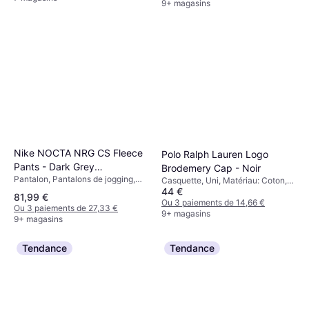
9+ magasins
Déperlant
Nike NOCTA NRG CS Fleece
Polo Ralph Lauren Logo
Pants - Dark Grey
Brodemery Cap - Noir
Pantalon, Pantalons de jogging,
Heather/Matte Silver/Black
Casquette, Uni, Matériau: Coton,
Uni, Matériau: Polyester, Polaire,
44 €
Respirant
81,99 €
Coton, Grand confort, Ignifuge,
Ou 3 paiements de 14,66 €
Ou 3 paiements de 27,33 €
Doublé, Poches, Réflecteurs,
9+ magasins
9+ magasins
Réglable
Tendance
Tendance