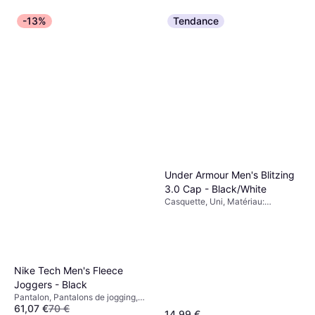
-13%
Tendance
Under Armour Men's Blitzing
3.0 Cap - Black/White
Casquette, Uni, Matériau:
Polyester, Extensible
Nike Tech Men's Fleece
Joggers - Black
Pantalon, Pantalons de jogging,
61,07 €
70 €
Uni, Matériau: Polaire, Coton,
14,99 €