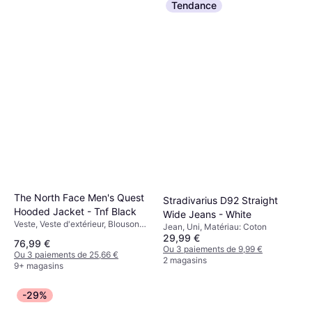
Tendance
42 €
Pantalons d'extérieur, Uni,
Matériau: Synthétique, Polyester,
Ou 3 paiements de 14,00 €
Extensible, Poches, Respirant,
9+ magasins
Réglable, Protection UV
The North Face Men's Quest
Stradivarius D92 Straight
Hooded Jacket - Tnf Black
Wide Jeans - White
Veste, Veste d'extérieur, Blouson
Jean, Uni, Matériau: Coton
coquille, Uni, Matériau: Polyester,
29,99 €
76,99 €
Polyuréthane, Déperlant,
Ou 3 paiements de 9,99 €
Ou 3 paiements de 25,66 €
Capuche, Imperméable, Coupe-
2 magasins
9+ magasins
vent, Poches, Respirant, Réglable
-29%