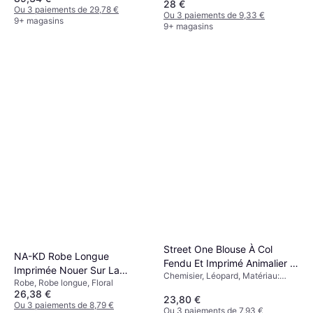
28 €
Polyester, Capuche, Poches
Ou 3 paiements de 29,78 €
Ou 3 paiements de 9,33 €
9+ magasins
9+ magasins
Street One Blouse À Col
NA-KD Robe Longue
Fendu Et Imprimé Animalier -
Imprimée Nouer Sur La
Chemisier, Léopard, Matériau:
Beige
Robe, Robe longue, Floral
Nuque - Rose Clair
Viscose
26,38 €
Multicolore
23,80 €
Ou 3 paiements de 8,79 €
Ou 3 paiements de 7,93 €