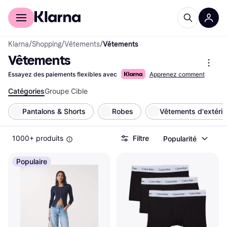
Acheter avec Klarna
Espace entreprises
Klarna
/
Shopping
/
Vêtements
/
Vêtements
Vêtements
Essayez des paiements flexibles avec
Apprenez comment
Catégories
Groupe Cible
Pantalons & Shorts
Robes
Vêtements d'extérie
1000+ produits
Filtre
Popularité
Populaire