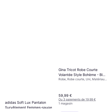
Gina Tricot Robe Courte
Volantée Style Bohème - Bleu
Robe, Robe courte, Uni, Matériau:
Clair
Polyamide
59,99 €
Ou 3 paiements de 19,99 €
adidas Soft Lux Pantalon
1 magasin
Survêtement Femmes-sauge
Pantalon, Pantalons de jogging,