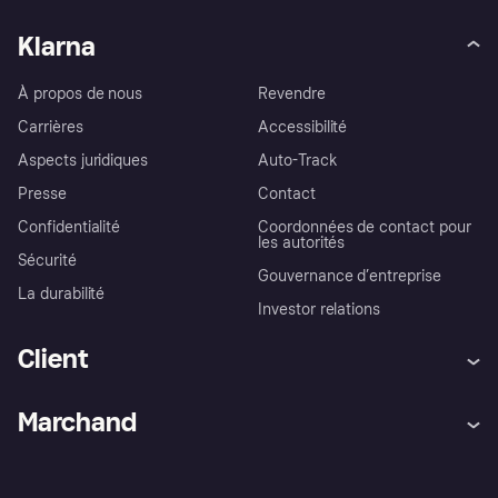
Klarna
À propos de nous
Revendre
Carrières
Accessibilité
Aspects juridiques
Auto-Track
Presse
Contact
Confidentialité
Coordonnées de contact pour
les autorités
Sécurité
Gouvernance d’entreprise
La durabilité
Investor relations
Client
Aide
Réclamations
Marchand
Login
Protection contre la fraude
Support Marchand
Portail développeurs
L'appli shopping de Klarna
Paramètres de confidentialité