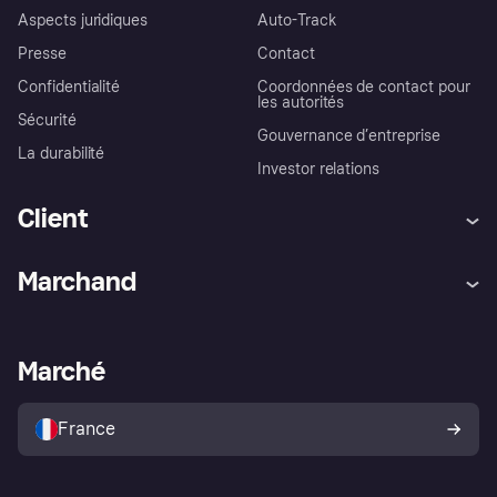
Aspects juridiques
Auto-Track
Presse
Contact
Confidentialité
Coordonnées de contact pour
les autorités
Sécurité
Gouvernance d’entreprise
La durabilité
Investor relations
Client
Aide
Réclamations
Marchand
Login
Protection contre la fraude
Support Marchand
Portail développeurs
L'appli shopping de Klarna
Paramètres de confidentialité
Portail Marchand
Statut opérationnel
Marché
Explorez les magasins
Votre droit de rétractation
Vendre avec Klarna
Plateformes et partenaires
Politique de protection de
l’acheteur Klarna
France