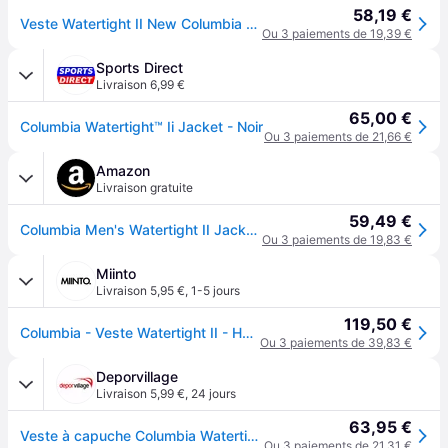
58,19 €
Veste Watertight II New Columbia - Black
Ou 3 paiements de 19,39 €
Sports Direct
Livraison 6,99 €
65,00 €
Columbia Watertight™ Ii Jacket - Noir
Ou 3 paiements de 21,66 €
Amazon
Livraison gratuite
59,49 €
Columbia Men's Watertight II Jacket, Classic Packable Waterproof Jacket
Ou 3 paiements de 19,83 €
Miinto
Livraison 5,95 €
,
1-5 jours
119,50 €
Columbia - Veste Watertight II - Homme - Vestes - Noir - Taille: XL
Ou 3 paiements de 39,83 €
Deporvillage
Livraison 5,99 €
,
24 jours
63,95 €
Veste à capuche Columbia Watertight II noir charbon - XL - Black
Ou 3 paiements de 21,31 €