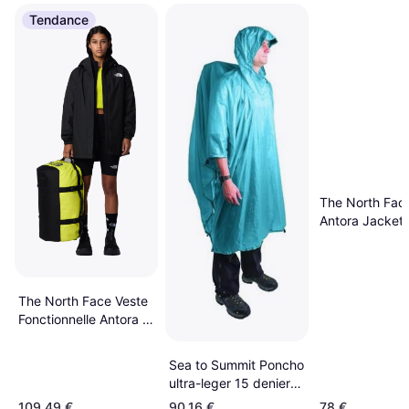
Tendance
The North Fac
Antora Jacket
Black/NPF
The North Face Veste
Fonctionnelle Antora -
Noir
Sea to Summit Poncho
ultra-leger 15 deniers
- Taille - Blue
109,49 €
90,16 €
78 €