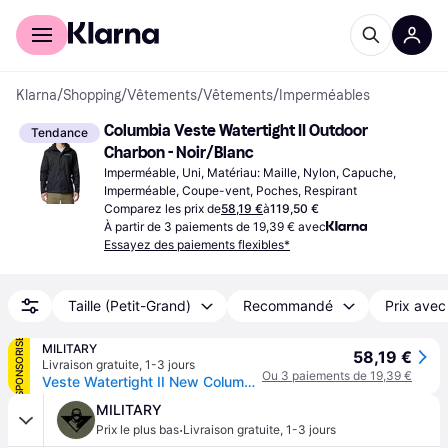
Acheter avec Klarna
Espace entreprises
Klarna
/
Shopping
/
Vêtements
/
Vêtements
/
Imperméables
Columbia Veste Watertight II Outdoor 
Tendance
Charbon - Noir/Blanc
Imperméable, Uni, Matériau: Maille, Nylon, Capuche, 
Imperméable, Coupe-vent, Poches, Respirant
Comparez les prix de
58,19 €
à
119,50 €
À partir de 3 paiements de 19,39 € avec
Essayez des paiements flexibles*
Taille (Petit-Grand)
Recommandé
Prix avec
SPONSORISÉ
MILITARY
58,19 €
Livraison gratuite
,
1-3 jours
Ou 3 paiements de 19,39 €
Veste Watertight II New Columbia - Black
MILITARY
·
Prix le plus bas
Livraison gratuite
,
1-3 jours