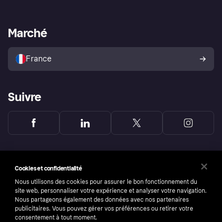
Login
Protection contre la fraude
Support Marchand
Portail développeurs
L'appli shopping de Klarna
Paramètres de confidentialité
Portail Marchand
Statut opérationnel
Marché
Explorez les magasins
Votre droit de rétractation
Vendre avec Klarna
Plateformes et partenaires
Politique de protection de
l’acheteur Klarna
France
Suivre
Cookies et confidentialité
Nous utilisons des cookies pour assurer le bon fonctionnement du
site web, personnaliser votre expérience et analyser votre navigation.
Nous partageons également des données avec nos partenaires
publicitaires. Vous pouvez gérer vos préférences ou retirer votre
consentement à tout moment.