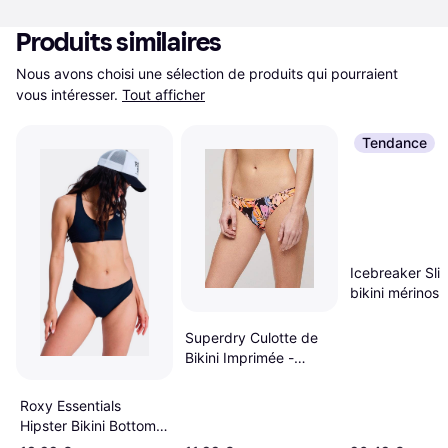
Produits similaires
Nous avons choisi une sélection de produits qui pourraient 
vous intéresser.
Tout afficher
Tendance
Icebreaker Sli
bikini mérinos 
Femme - Midni
Navy
Superdry Culotte de
Bikini Imprimée -
Orange
Roxy Essentials
Hipster Bikini Bottom -
Bleu