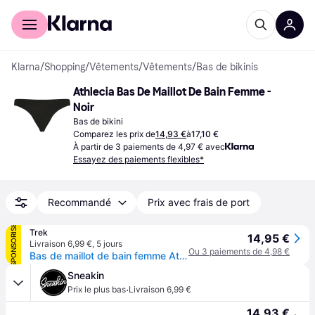
Acheter avec Klarna
Espace entreprises
Klarna
/
Shopping
/
Vêtements
/
Vêtements
/
Bas de bikinis
Athlecia Bas De Maillot De Bain Femme - 
Noir
Bas de bikini
Comparez les prix de
14,93 €
à
17,10 €
À partir de 3 paiements de 4,97 € avec
Essayez des paiements flexibles*
Recommandé
Prix avec frais de port
SPONSORISÉ
Trek
14,95 €
Livraison 6,99 €
,
5 jours
Ou 3 paiements de 4,98 €
Bas de maillot de bain femme Athlecia Rhea - Noir
Sneakin
·
Prix le plus bas
Livraison 6,99 €
14,93 €