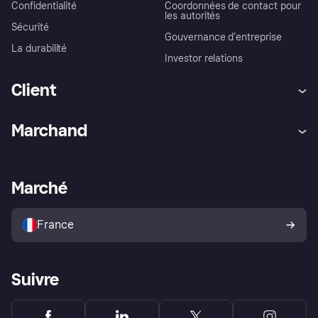
Confidentialité
Coordonnées de contact pour
les autorités
Sécurité
Gouvernance d’entreprise
La durabilité
Investor relations
Client
Aide
Réclamations
Marchand
Login
Protection contre la fraude
Support Marchand
Portail développeurs
L'appli shopping de Klarna
Paramètres de confidentialité
Portail Marchand
Statut opérationnel
Marché
Explorez les magasins
Votre droit de rétractation
Vendre avec Klarna
Plateformes et partenaires
Politique de protection de
l’acheteur Klarna
France
Suivre