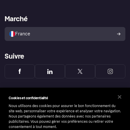
Support Marchand
Portail développeurs
L'appli shopping de Klarna
Paramètres de confidentialité
Portail Marchand
Statut opérationnel
Marché
Explorez les magasins
Votre droit de rétractation
Vendre avec Klarna
Plateformes et partenaires
Politique de protection de
l’acheteur Klarna
France
Suivre
Cookies et confidentialité
Nous utilisons des cookies pour assurer le bon fonctionnement du
site web, personnaliser votre expérience et analyser votre navigation.
Nous partageons également des données avec nos partenaires
publicitaires. Vous pouvez gérer vos préférences ou retirer votre
consentement à tout moment.