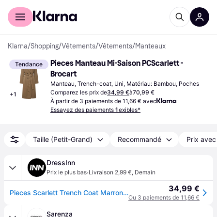
Acheter avec Klarna
Espace entreprises
Klarna
/
Shopping
/
Vêtements
/
Vêtements
/
Manteaux
Pieces Manteau Mi-Saison PCScarlett - 
Tendance
Brocart
Manteau, Trench-coat, Uni, Matériau: Bambou, Poches
Comparez les prix de
34,99 €
à
70,99 €
+
1
À partir de 3 paiements de 11,66 € avec
Essayez des paiements flexibles*
Taille (Petit-Grand)
Recommandé
Prix avec
DressInn
·
Prix le plus bas
Livraison 2,99 €
,
Demain
34,99 €
Pieces Scarlett Trench Coat Marron 2XL Femme
Ou 3 paiements de 11,66 €
Sarenza