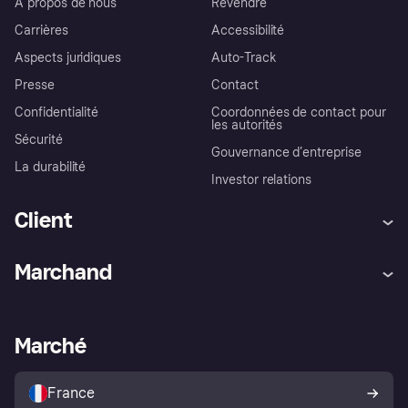
À propos de nous
Revendre
Carrières
Accessibilité
Aspects juridiques
Auto-Track
Presse
Contact
Confidentialité
Coordonnées de contact pour
les autorités
Sécurité
Gouvernance d’entreprise
La durabilité
Investor relations
Client
Aide
Réclamations
Marchand
Login
Protection contre la fraude
Support Marchand
Portail développeurs
L'appli shopping de Klarna
Paramètres de confidentialité
Portail Marchand
Statut opérationnel
Marché
Explorez les magasins
Votre droit de rétractation
Vendre avec Klarna
Plateformes et partenaires
Politique de protection de
l’acheteur Klarna
France