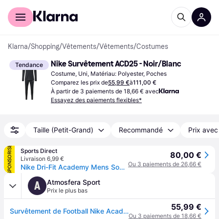
Acheter avec Klarna
Espace entreprises
Klarna
/
Shopping
/
Vêtements
/
Vêtements
/
Costumes
Nike Survêtement ACD25 - Noir/Blanc
Tendance
Costume, Uni, Matériau: Polyester, Poches
Comparez les prix de
55,99 €
à
111,00 €
À partir de 3 paiements de 18,66 € avec
Essayez des paiements flexibles*
Taille (Petit-Grand)
Recommandé
Prix avec
SPONSORISÉ
Sports Direct
80,00 €
Livraison 6,99 €
Ou 3 paiements de 26,66 €
Nike Dri-Fit Academy Mens Soccer Tracksuit - Noir/Blanc
Atmosfera Sport
A
Prix le plus bas
55,99 €
Survêtement de Football Nike Academy Dri-Fit Soccer Tracksuit Homme Noir/Gris
Ou 3 paiements de 18,66 €