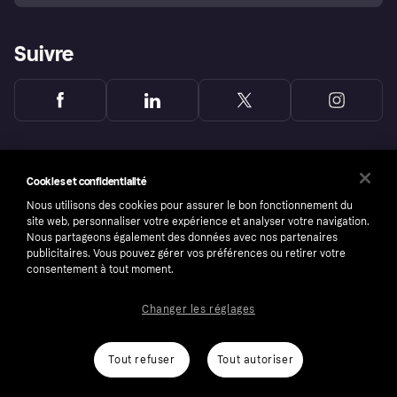
Suivre
Cookies et confidentialité
Nous utilisons des cookies pour assurer le bon fonctionnement du
site web, personnaliser votre expérience et analyser votre navigation.
Nous partageons également des données avec nos partenaires
publicitaires. Vous pouvez gérer vos préférences ou retirer votre
consentement à tout moment.
Changer les réglages
Copyright © 2005-2026 Klarna Bank AB (publ). Headquarters: Stockholm, Sweden. All
rights reserved. Klarna Bank AB (publ). Sveavägen 46, 111 34 Stockholm. Organization
number: 556737-0431
Tout refuser
Tout autoriser
Conditions
Cookies
Klarna.com