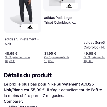
adidas Petit Logo
Tricot Colorblock -
Black
adidas Survêtement -
adidas Survêt
Noir
Colorblock Noi
Blanc
48,69 €
31,95 €
49,68 €
Ou 3 paiements de
Ou 3 paiements de
Ou 3 paiements 
16,23 €
10,65 €
16,56 €
Détails du produit
Le prix le plus bas pour 
Nike Survêtement ACD25 - 
Noir/Blanc
 est 
55,99 €
. Il s'agit actuellement de l'offre 
la moins chère parmi 
7
 magasins.
Comparer: