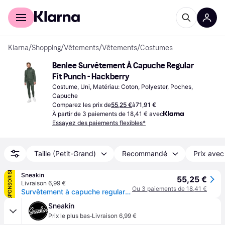
Acheter avec Klarna
Espace entreprises
Klarna
/
Shopping
/
Vêtements
/
Vêtements
/
Costumes
Benlee Survêtement À Capuche Regular 
Fit Punch - Hackberry
Costume, Uni, Matériau: Coton, Polyester, Poches, 
Capuche
Comparez les prix de
55,25 €
à
71,91 €
À partir de 3 paiements de 18,41 € avec
Essayez des paiements flexibles*
Taille (Petit-Grand)
Recommandé
Prix avec
SPONSORISÉ
Sneakin
55,25 €
Livraison 6,99 €
Ou 3 paiements de 18,41 €
Survêtement à capuche regular fit Lonsdale Hackberry - Vert
Sneakin
·
Prix le plus bas
Livraison 6,99 €