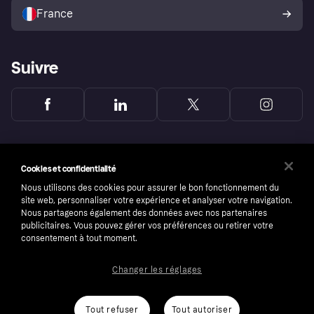
l’acheteur Klarna
France
Suivre
Cookies et confidentialité
Nous utilisons des cookies pour assurer le bon fonctionnement du
site web, personnaliser votre expérience et analyser votre navigation.
Nous partageons également des données avec nos partenaires
publicitaires. Vous pouvez gérer vos préférences ou retirer votre
consentement à tout moment.
Changer les réglages
Copyright © 2005-2026 Klarna Bank AB (publ). Headquarters: Stockholm, Sweden. All
rights reserved. Klarna Bank AB (publ). Sveavägen 46, 111 34 Stockholm. Organization
number: 556737-0431
Tout refuser
Tout autoriser