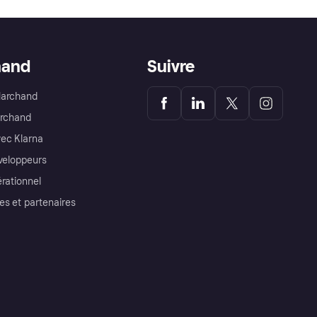
hand
Suivre
Marchand
archand
ec Klarna
éveloppeurs
érationnel
es et partenaires