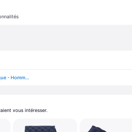
onnalités
Emporio Armani - Cravate en Soie à Motif Géométrique - Homme - Accessoires - Bleu - Taille: ONE Size
aient vous intéresser.