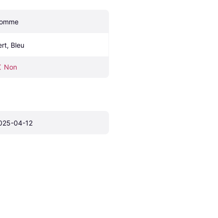
omme
ert, Bleu
Non
025-04-12