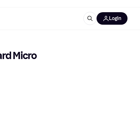
Login
lus d'informations
de bureau
u'est-ce que Klarna?
rd Micro 
catégories