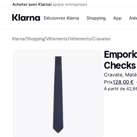
Acheter avec Klarna
Espace entreprises
Découvrez Klarna
Shopping
App
Aid
Klarna
/
Shopping
/
Vêtements
/
Vêtements
/
Cravates
Options de paiem
Magasins
Toutes les options d
Cdiscoun
Emporio
paiement
Airbnb
Payer maintenant
Booking.
Checks 
Paiement en 3 fois
Temu
Paiement à 30 jours
JD Sport
Cravate, Matér
Klarna sur Apple Pa
Prix
128,00 €
À partir de 42,
Voir tous les