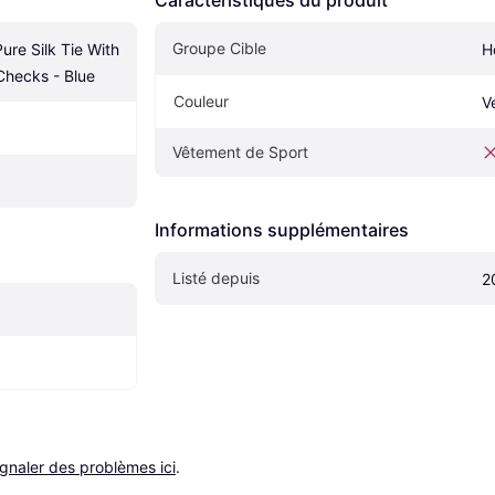
Groupe Cible
re Silk Tie With 
H
Checks - Blue
Couleur
V
Vêtement de Sport
Informations supplémentaires
Listé depuis
2
ignaler des problèmes ici
.